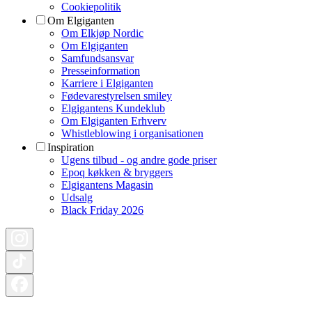
Cookiepolitik
Om Elgiganten
Om Elkjøp Nordic
Om Elgiganten
Samfundsansvar
Presseinformation
Karriere i Elgiganten
Fødevarestyrelsen smiley
Elgigantens Kundeklub
Om Elgiganten Erhverv
Whistleblowing i organisationen
Inspiration
Ugens tilbud - og andre gode priser
Epoq køkken & bryggers
Elgigantens Magasin
Udsalg
Black Friday 2026