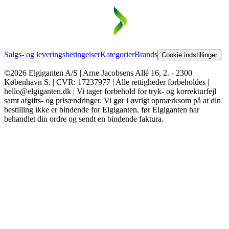
Salgs- og leveringsbetingelser
Kategorier
Brands
Cookie indstillinger
©2026 Elgiganten A/S | Arne Jacobsens Allé 16, 2. - 2300
København S. | CVR: 17237977 | Alle rettigheder forbeholdes |
hello@elgiganten.dk | Vi tager forbehold for tryk- og korrekturfejl
samt afgifts- og prisændringer. Vi gør i øvrigt opmærksom på at din
bestilling ikke er bindende for Elgiganten, før Elgiganten har
behandlet din ordre og sendt en bindende faktura.