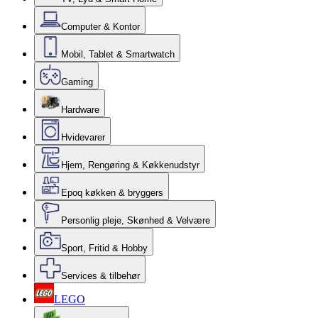
Computer & Kontor
Mobil, Tablet & Smartwatch
Gaming
Hardware
Hvidevarer
Hjem, Rengøring & Køkkenudstyr
Epoq køkken & bryggers
Personlig pleje, Skønhed & Velvære
Sport, Fritid & Hobby
Services & tilbehør
LEGO