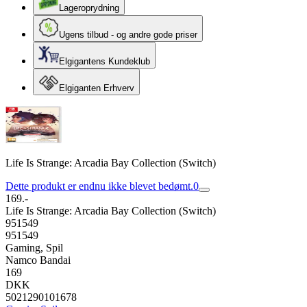
Lageroprydning
Ugens tilbud - og andre gode priser
Elgigantens Kundeklub
Elgiganten Erhverv
Life Is Strange: Arcadia Bay Collection (Switch)
Dette produkt er endnu ikke blevet bedømt.
0
169.-
Life Is Strange: Arcadia Bay Collection (Switch)
951549
951549
Gaming, Spil
Namco Bandai
169
DKK
5021290101678