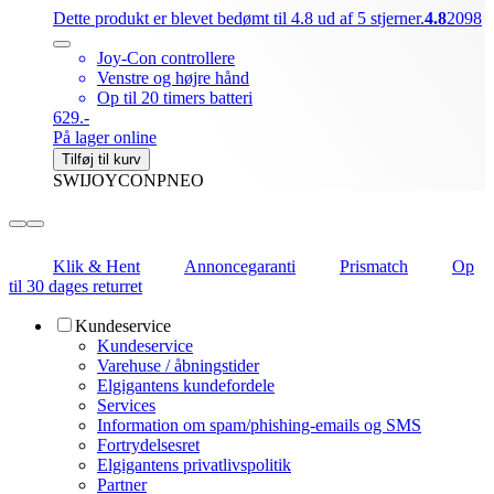
Dette produkt er blevet bedømt til 4.8 ud af 5 stjerner.
4.8
2098
Joy-Con controllere
Venstre og højre hånd
Op til 20 timers batteri
629.-
På lager online
Tilføj til kurv
SWIJOYCONPNEO
Klik & Hent
Annoncegaranti
Prismatch
Op
til 30 dages returret
Kundeservice
Kundeservice
Varehuse / åbningstider
Elgigantens kundefordele
Services
Information om spam/phishing-emails og SMS
Fortrydelsesret
Elgigantens privatlivspolitik
Partner