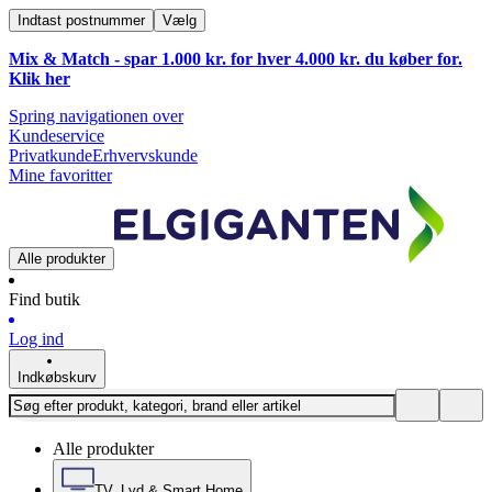
Indtast postnummer
Vælg
Mix & Match - spar 1.000 kr. for hver 4.000 kr. du køber for.
Klik
her
Spring navigationen over
Kundeservice
Privatkunde
Erhvervskunde
Mine favoritter
Alle produkter
Find butik
Log ind
Indkøbskurv
Alle produkter
TV, Lyd & Smart Home