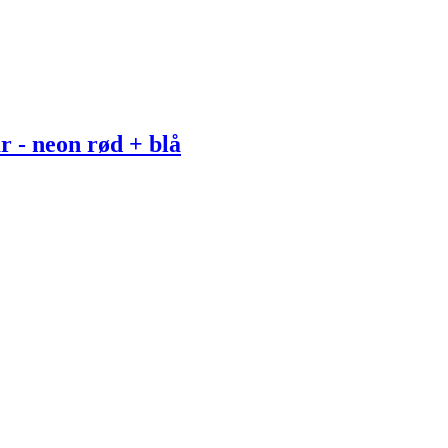
r - neon rød + blå