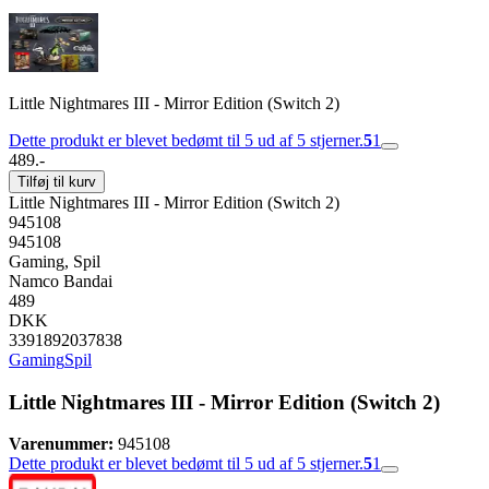
Little Nightmares III - Mirror Edition (Switch 2)
Dette produkt er blevet bedømt til 5 ud af 5 stjerner.
5
1
489.-
Tilføj til kurv
Little Nightmares III - Mirror Edition (Switch 2)
945108
945108
Gaming, Spil
Namco Bandai
489
DKK
3391892037838
Gaming
Spil
Little Nightmares III - Mirror Edition (Switch 2)
Varenummer:
945108
Dette produkt er blevet bedømt til 5 ud af 5 stjerner.
5
1