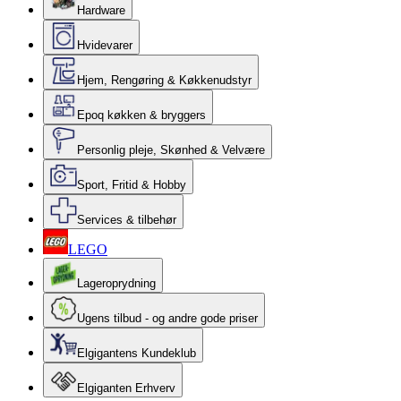
Hardware
Hvidevarer
Hjem, Rengøring & Køkkenudstyr
Epoq køkken & bryggers
Personlig pleje, Skønhed & Velvære
Sport, Fritid & Hobby
Services & tilbehør
LEGO
Lageroprydning
Ugens tilbud - og andre gode priser
Elgigantens Kundeklub
Elgiganten Erhverv