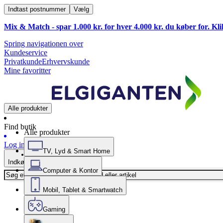
Indtast postnummer
Vælg
Mix & Match - spar 1.000 kr. for hver 4.000 kr. du køber for. Kl
Spring navigationen over
Kundeservice
Privatkunde
Erhvervskunde
Mine favoritter
Alle produkter
Find butik
Alle produkter
Log ind
TV, Lyd & Smart Home
Indkøbskurv
Computer & Kontor
Mobil, Tablet & Smartwatch
Gaming