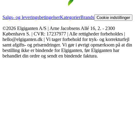
Salgs- og leveringsbetingelser
Kategorier
Brands
Cookie indstillinger
©2026 Elgiganten A/S | Arne Jacobsens Allé 16, 2. - 2300
København S. | CVR: 17237977 | Alle rettigheder forbeholdes |
hello@elgiganten.dk | Vi tager forbehold for tryk- og korrekturfejl
samt afgifts- og prisændringer. Vi gør i øvrigt opmærksom på at din
bestilling ikke er bindende for Elgiganten, før Elgiganten har
behandlet din ordre og sendt en bindende faktura.