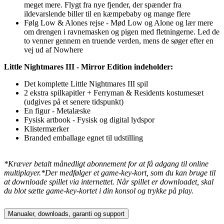
meget mere. Flygt fra nye fjender, der spænder fra
ildevarslende biller til en kæmpebaby og mange flere
Følg Low & Alones rejse - Mød Low og Alone og lær mere
om drengen i ravnemasken og pigen med fletningerne. Led de
to venner gennem en truende verden, mens de søger efter en
vej ud af Nowhere
Little Nightmares III - Mirror Edition indeholder:
Det komplette Little Nightmares III spil
2 ekstra spilkapitler + Ferryman & Residents kostumesæt
(udgives på et senere tidspunkt)
En figur - Metalæske
Fysisk artbook - Fysisk og digital lydspor
Klistermærker
Branded emballage egnet til udstilling
*Kræver betalt månedligt abonnement for at få adgang til online
multiplayer.
*Der medfølger et game-key-kort, som du kan bruge til
at downloade spillet via internettet. Når spillet er downloadet, skal
du blot sætte game-key-kortet i din konsol og trykke på play.
Manualer, downloads, garanti og support