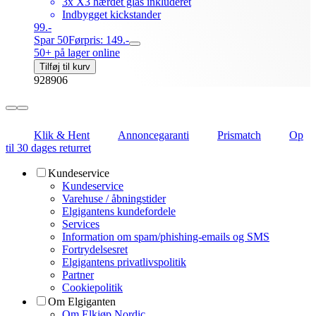
3x X3 hærdet glas inkluderet
Indbygget kickstander
99.-
Spar 50
Førpris: 149.-
50+ på lager online
Tilføj til kurv
928906
Klik & Hent
Annoncegaranti
Prismatch
Op
til 30 dages returret
Kundeservice
Kundeservice
Varehuse / åbningstider
Elgigantens kundefordele
Services
Information om spam/phishing-emails og SMS
Fortrydelsesret
Elgigantens privatlivspolitik
Partner
Cookiepolitik
Om Elgiganten
Om Elkjøp Nordic