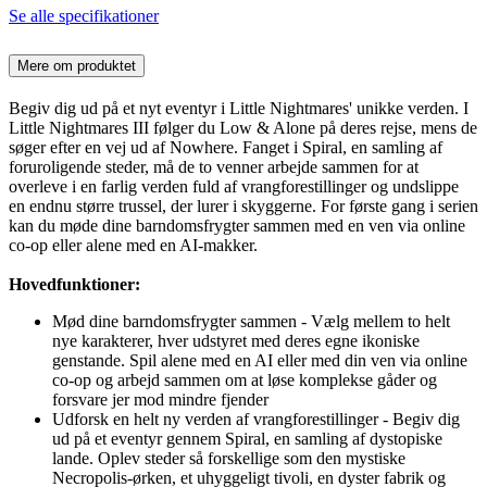
Se alle specifikationer
Mere om produktet
Begiv dig ud på et nyt eventyr i Little Nightmares' unikke verden. I
Little Nightmares III følger du Low & Alone på deres rejse, mens de
søger efter en vej ud af Nowhere. Fanget i Spiral, en samling af
foruroligende steder, må de to venner arbejde sammen for at
overleve i en farlig verden fuld af vrangforestillinger og undslippe
en endnu større trussel, der lurer i skyggerne. For første gang i serien
kan du møde dine barndomsfrygter sammen med en ven via online
co-op eller alene med en AI-makker.
Hovedfunktioner:
Mød dine barndomsfrygter sammen - Vælg mellem to helt
nye karakterer, hver udstyret med deres egne ikoniske
genstande. Spil alene med en AI eller med din ven via online
co-op og arbejd sammen om at løse komplekse gåder og
forsvare jer mod mindre fjender
Udforsk en helt ny verden af vrangforestillinger - Begiv dig
ud på et eventyr gennem Spiral, en samling af dystopiske
lande. Oplev steder så forskellige som den mystiske
Necropolis-ørken, et uhyggeligt tivoli, en dyster fabrik og