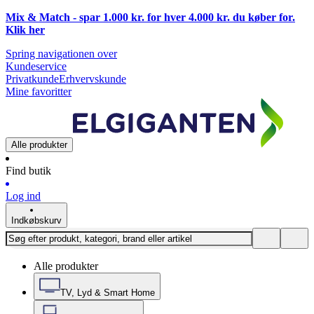
Mix & Match - spar 1.000 kr. for hver 4.000 kr. du køber for.
Klik
her
Spring navigationen over
Kundeservice
Privatkunde
Erhvervskunde
Mine favoritter
Alle produkter
Find butik
Log ind
Indkøbskurv
Alle produkter
TV, Lyd & Smart Home