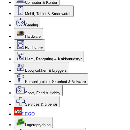
Computer & Kontor
Mobil, Tablet & Smartwatch
Gaming
Hardware
Hvidevarer
Hjem, Rengøring & Køkkenudstyr
Epoq køkken & bryggers
Personlig pleje, Skønhed & Velvære
Sport, Fritid & Hobby
Services & tilbehør
LEGO
Lageroprydning