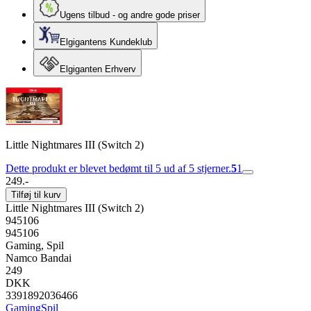
Ugens tilbud - og andre gode priser
Elgigantens Kundeklub
Elgiganten Erhverv
Little Nightmares III (Switch 2)
Dette produkt er blevet bedømt til 5 ud af 5 stjerner.
5
1
249.-
Tilføj til kurv
Little Nightmares III (Switch 2)
945106
945106
Gaming, Spil
Namco Bandai
249
DKK
3391892036466
Gaming
Spil