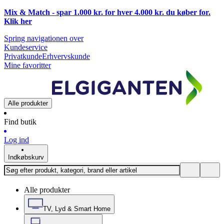
Mix & Match - spar 1.000 kr. for hver 4.000 kr. du køber for.
Klik
her
Spring navigationen over
Kundeservice
Privatkunde
Erhvervskunde
Mine favoritter
Alle produkter
Find butik
Log ind
Indkøbskurv
Alle produkter
TV, Lyd & Smart Home