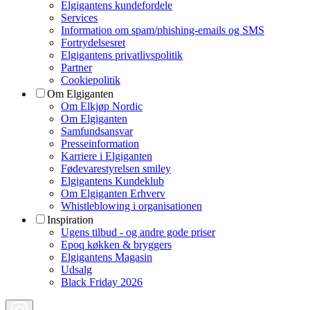
Elgigantens kundefordele
Services
Information om spam/phishing-emails og SMS
Fortrydelsesret
Elgigantens privatlivspolitik
Partner
Cookiepolitik
Om Elgiganten
Om Elkjøp Nordic
Om Elgiganten
Samfundsansvar
Presseinformation
Karriere i Elgiganten
Fødevarestyrelsen smiley
Elgigantens Kundeklub
Om Elgiganten Erhverv
Whistleblowing i organisationen
Inspiration
Ugens tilbud - og andre gode priser
Epoq køkken & bryggers
Elgigantens Magasin
Udsalg
Black Friday 2026