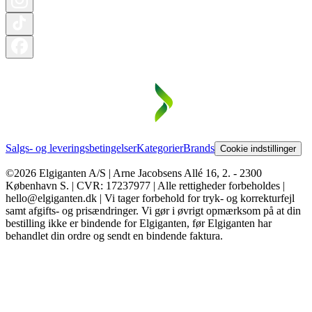
Salgs- og leveringsbetingelser
Kategorier
Brands
Cookie indstillinger
©2026 Elgiganten A/S | Arne Jacobsens Allé 16, 2. - 2300
København S. | CVR: 17237977 | Alle rettigheder forbeholdes |
hello@elgiganten.dk | Vi tager forbehold for tryk- og korrekturfejl
samt afgifts- og prisændringer. Vi gør i øvrigt opmærksom på at din
bestilling ikke er bindende for Elgiganten, før Elgiganten har
behandlet din ordre og sendt en bindende faktura.