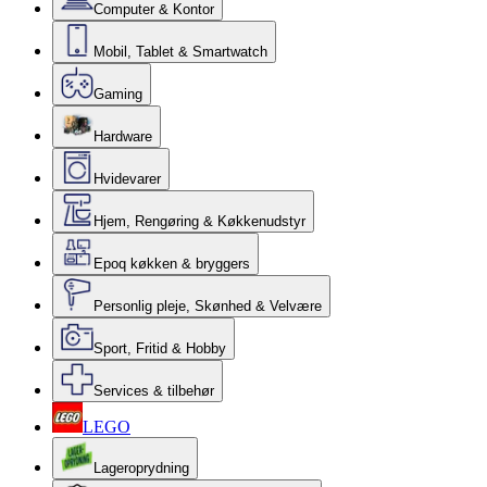
Computer & Kontor
Mobil, Tablet & Smartwatch
Gaming
Hardware
Hvidevarer
Hjem, Rengøring & Køkkenudstyr
Epoq køkken & bryggers
Personlig pleje, Skønhed & Velvære
Sport, Fritid & Hobby
Services & tilbehør
LEGO
Lageroprydning