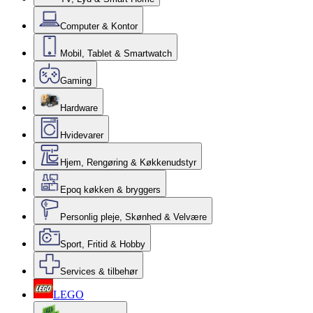
Computer & Kontor
Mobil, Tablet & Smartwatch
Gaming
Hardware
Hvidevarer
Hjem, Rengøring & Køkkenudstyr
Epoq køkken & bryggers
Personlig pleje, Skønhed & Velvære
Sport, Fritid & Hobby
Services & tilbehør
LEGO