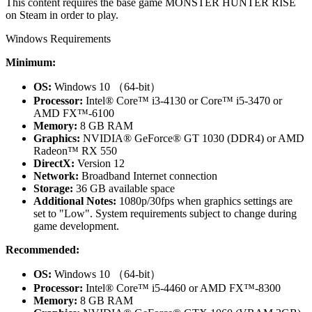
This content requires the base game MONSTER HUNTER RISE
on Steam in order to play.
Windows Requirements
Minimum:
OS:
Windows 10 （64-bit）
Processor:
Intel® Core™ i3-4130 or Core™ i5-3470 or
AMD FX™-6100
Memory:
8 GB RAM
Graphics:
NVIDIA® GeForce® GT 1030 (DDR4) or AMD
Radeon™ RX 550
DirectX:
Version 12
Network:
Broadband Internet connection
Storage:
36 GB available space
Additional Notes:
1080p/30fps when graphics settings are
set to "Low". System requirements subject to change during
game development.
Recommended:
OS:
Windows 10 （64-bit）
Processor:
Intel® Core™ i5-4460 or AMD FX™-8300
Memory:
8 GB RAM