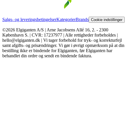
Salgs- og leveringsbetingelser
Kategorier
Brands
Cookie indstillinger
©2026 Elgiganten A/S | Arne Jacobsens Allé 16, 2. - 2300
København S. | CVR: 17237977 | Alle rettigheder forbeholdes |
hello@elgiganten.dk | Vi tager forbehold for tryk- og korrekturfejl
samt afgifts- og prisændringer. Vi gør i øvrigt opmærksom på at din
bestilling ikke er bindende for Elgiganten, før Elgiganten har
behandlet din ordre og sendt en bindende faktura.