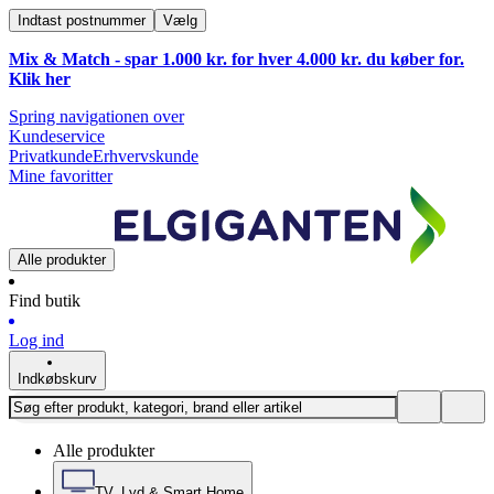
Indtast postnummer
Vælg
Mix & Match - spar 1.000 kr. for hver 4.000 kr. du køber for.
Klik
her
Spring navigationen over
Kundeservice
Privatkunde
Erhvervskunde
Mine favoritter
Alle produkter
Find butik
Log ind
Indkøbskurv
Alle produkter
TV, Lyd & Smart Home