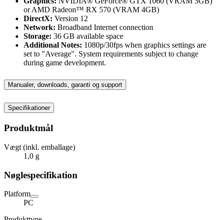
Graphics:
NVIDIA® GeForce® GTX 1060 (VRAM 3GB)
or AMD Radeon™ RX 570 (VRAM 4GB)
DirectX:
Version 12
Network:
Broadband Internet connection
Storage:
36 GB available space
Additional Notes:
1080p/30fps when graphics settings are
set to "Average". System requirements subject to change
during game development.
Manualer, downloads, garanti og support
Specifikationer
Produktmål
Vægt (inkl. emballage)
1,0 g
Nøglespecifikation
Platform
PC
Produkttype