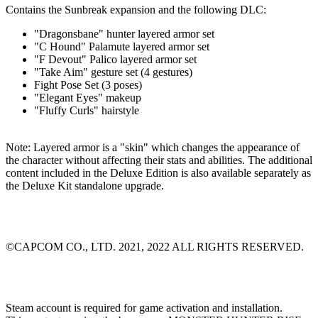
Contains the Sunbreak expansion and the following DLC:
"Dragonsbane" hunter layered armor set
"C Hound" Palamute layered armor set
"F Devout" Palico layered armor set
"Take Aim" gesture set (4 gestures)
Fight Pose Set (3 poses)
"Elegant Eyes" makeup
"Fluffy Curls" hairstyle
Note: Layered armor is a "skin" which changes the appearance of
the character without affecting their stats and abilities. The additional
content included in the Deluxe Edition is also available separately as
the Deluxe Kit standalone upgrade.
©CAPCOM CO., LTD. 2021, 2022 ALL RIGHTS RESERVED.
Steam account is required for game activation and installation.