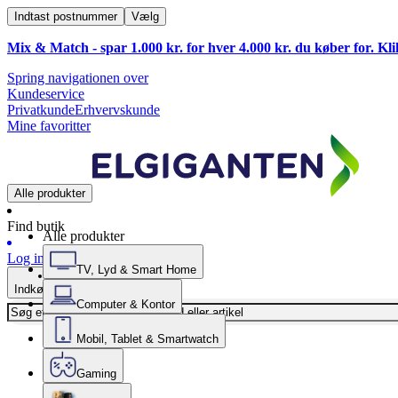
Indtast postnummer
Vælg
Mix & Match - spar 1.000 kr. for hver 4.000 kr. du køber for. Kl
Spring navigationen over
Kundeservice
Privatkunde
Erhvervskunde
Mine favoritter
Alle produkter
Find butik
Alle produkter
Log ind
TV, Lyd & Smart Home
Indkøbskurv
Computer & Kontor
Mobil, Tablet & Smartwatch
Gaming