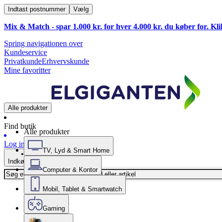
Indtast postnummer
Vælg
Mix & Match - spar 1.000 kr. for hver 4.000 kr. du køber for. Kl
Spring navigationen over
Kundeservice
Privatkunde
Erhvervskunde
Mine favoritter
Alle produkter
Find butik
Alle produkter
Log ind
TV, Lyd & Smart Home
Indkøbskurv
Computer & Kontor
Mobil, Tablet & Smartwatch
Gaming