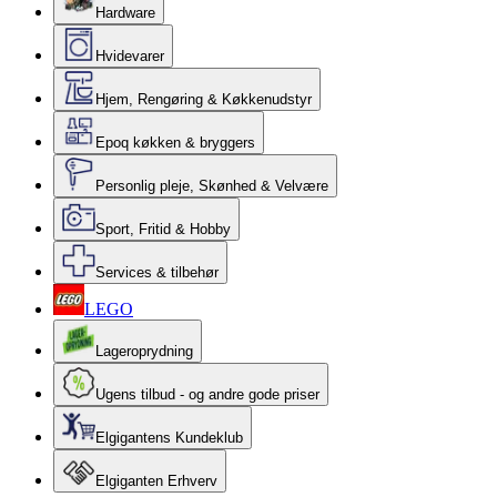
Hardware
Hvidevarer
Hjem, Rengøring & Køkkenudstyr
Epoq køkken & bryggers
Personlig pleje, Skønhed & Velvære
Sport, Fritid & Hobby
Services & tilbehør
LEGO
Lageroprydning
Ugens tilbud - og andre gode priser
Elgigantens Kundeklub
Elgiganten Erhverv