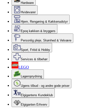
Hardware
Hvidevarer
Hjem, Rengøring & Køkkenudstyr
Epoq køkken & bryggers
Personlig pleje, Skønhed & Velvære
Sport, Fritid & Hobby
Services & tilbehør
LEGO
Lageroprydning
Ugens tilbud - og andre gode priser
Elgigantens Kundeklub
Elgiganten Erhverv