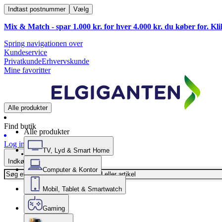
Indtast postnummer
Vælg
Mix & Match - spar 1.000 kr. for hver 4.000 kr. du køber for. Kl
Spring navigationen over
Kundeservice
Privatkunde
Erhvervskunde
Mine favoritter
Alle produkter
Find butik
Alle produkter
Log ind
TV, Lyd & Smart Home
Indkøbskurv
Computer & Kontor
Mobil, Tablet & Smartwatch
Gaming