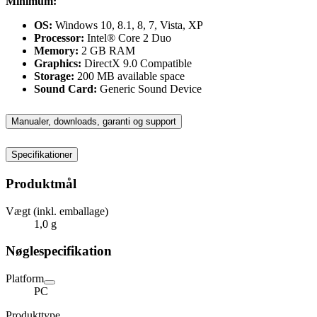
Minimum:
OS:
Windows 10, 8.1, 8, 7, Vista, XP
Processor:
Intel® Core 2 Duo
Memory:
2 GB RAM
Graphics:
DirectX 9.0 Compatible
Storage:
200 MB available space
Sound Card:
Generic Sound Device
Manualer, downloads, garanti og support
Specifikationer
Produktmål
Vægt (inkl. emballage)
1,0 g
Nøglespecifikation
Platform
PC
Produkttype