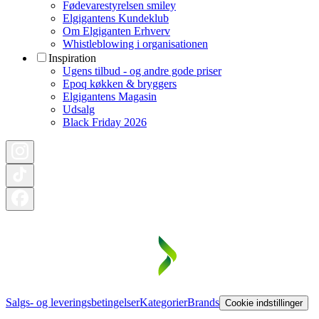
Fødevarestyrelsen smiley
Elgigantens Kundeklub
Om Elgiganten Erhverv
Whistleblowing i organisationen
Inspiration
Ugens tilbud - og andre gode priser
Epoq køkken & bryggers
Elgigantens Magasin
Udsalg
Black Friday 2026
Salgs- og leveringsbetingelser
Kategorier
Brands
Cookie indstillinger