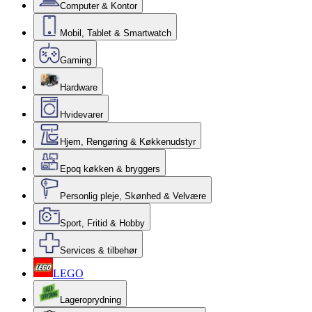
Computer & Kontor
Mobil, Tablet & Smartwatch
Gaming
Hardware
Hvidevarer
Hjem, Rengøring & Køkkenudstyr
Epoq køkken & bryggers
Personlig pleje, Skønhed & Velvære
Sport, Fritid & Hobby
Services & tilbehør
LEGO
Lageroprydning