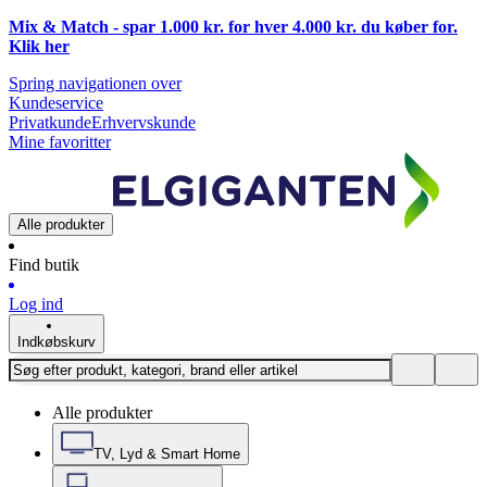
Mix & Match - spar 1.000 kr. for hver 4.000 kr. du køber for.
Klik
her
Spring navigationen over
Kundeservice
Privatkunde
Erhvervskunde
Mine favoritter
Alle produkter
Find butik
Log ind
Indkøbskurv
Alle produkter
TV, Lyd & Smart Home