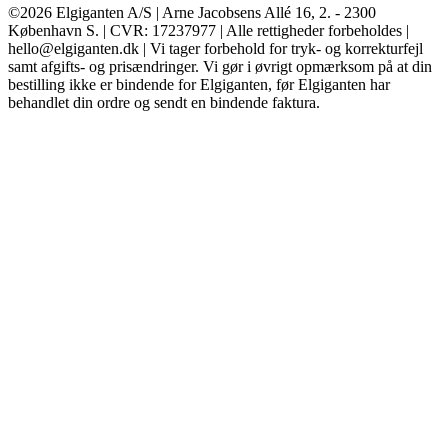
©2026 Elgiganten A/S | Arne Jacobsens Allé 16, 2. - 2300
København S. | CVR: 17237977 | Alle rettigheder forbeholdes |
hello@elgiganten.dk | Vi tager forbehold for tryk- og korrekturfejl
samt afgifts- og prisændringer. Vi gør i øvrigt opmærksom på at din
bestilling ikke er bindende for Elgiganten, før Elgiganten har
behandlet din ordre og sendt en bindende faktura.