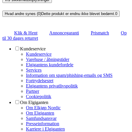
Hvad andre synes (0)
Dette produkt er endnu ikke blevet bedømt.
0
Klik & Hent
Annoncegaranti
Prismatch
Op
til 30 dages returret
Kundeservice
Kundeservice
Varehuse / åbningstider
Elgigantens kundefordele
Services
Information om spam/phishing-emails og SMS
Fortrydelsesret
Elgigantens privatlivspolitik
Partner
Cookiepolitik
Om Elgiganten
Om Elkjøp Nordic
Om Elgiganten
Samfundsansvar
Presseinformation
Karriere i Elgiganten