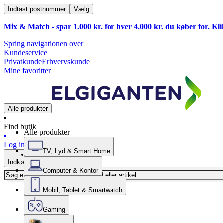
Indtast postnummer
Vælg
Mix & Match - spar 1.000 kr. for hver 4.000 kr. du køber for. Kl
Spring navigationen over
Kundeservice
Privatkunde
Erhvervskunde
Mine favoritter
Alle produkter
Find butik
Alle produkter
Log ind
TV, Lyd & Smart Home
Indkøbskurv
Computer & Kontor
Mobil, Tablet & Smartwatch
Gaming