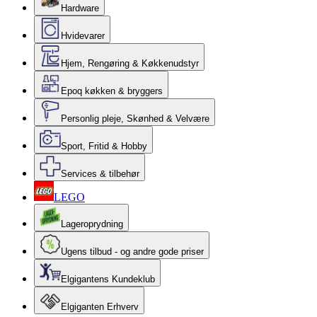
Hardware
Hvidevarer
Hjem, Rengøring & Køkkenudstyr
Epoq køkken & bryggers
Personlig pleje, Skønhed & Velvære
Sport, Fritid & Hobby
Services & tilbehør
LEGO
Lageroprydning
Ugens tilbud - og andre gode priser
Elgigantens Kundeklub
Elgiganten Erhverv