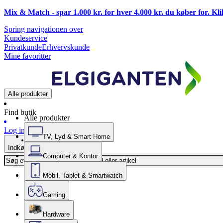
Mix & Match - spar 1.000 kr. for hver 4.000 kr. du køber for. Kl
Spring navigationen over
Kundeservice
Privatkunde
Erhvervskunde
Mine favoritter
Alle produkter
Find butik
Alle produkter
Log ind
TV, Lyd & Smart Home
Indkøbskurv
Computer & Kontor
Mobil, Tablet & Smartwatch
Gaming
Hardware