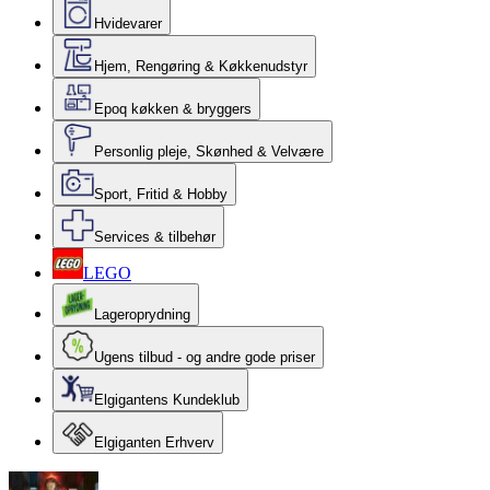
Hvidevarer
Hjem, Rengøring & Køkkenudstyr
Epoq køkken & bryggers
Personlig pleje, Skønhed & Velvære
Sport, Fritid & Hobby
Services & tilbehør
LEGO
Lageroprydning
Ugens tilbud - og andre gode priser
Elgigantens Kundeklub
Elgiganten Erhverv