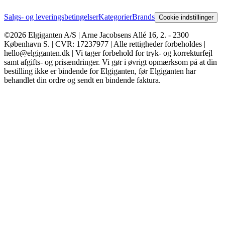
Salgs- og leveringsbetingelser
Kategorier
Brands
Cookie indstillinger
©2026 Elgiganten A/S | Arne Jacobsens Allé 16, 2. - 2300
København S. | CVR: 17237977 | Alle rettigheder forbeholdes |
hello@elgiganten.dk | Vi tager forbehold for tryk- og korrekturfejl
samt afgifts- og prisændringer. Vi gør i øvrigt opmærksom på at din
bestilling ikke er bindende for Elgiganten, før Elgiganten har
behandlet din ordre og sendt en bindende faktura.