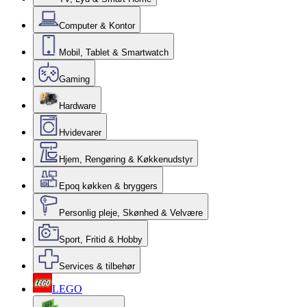
Computer & Kontor
Mobil, Tablet & Smartwatch
Gaming
Hardware
Hvidevarer
Hjem, Rengøring & Køkkenudstyr
Epoq køkken & bryggers
Personlig pleje, Skønhed & Velvære
Sport, Fritid & Hobby
Services & tilbehør
LEGO