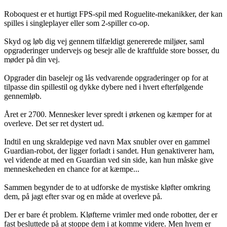
Roboquest er et hurtigt FPS-spil med Roguelite-mekanikker, der kan
spilles i singleplayer eller som 2-spiller co-op.
Skyd og løb dig vej gennem tilfældigt genererede miljøer, saml
opgraderinger undervejs og besejr alle de kraftfulde store bosser, du
møder på din vej.
Opgrader din baselejr og lås vedvarende opgraderinger op for at
tilpasse din spillestil og dykke dybere ned i hvert efterfølgende
gennemløb.
Året er 2700. Mennesker lever spredt i ørkenen og kæmper for at
overleve. Det ser ret dystert ud.
Indtil en ung skraldepige ved navn Max snubler over en gammel
Guardian-robot, der ligger forladt i sandet. Hun genaktiverer ham,
vel vidende at med en Guardian ved sin side, kan hun måske give
menneskeheden en chance for at kæmpe...
Sammen begynder de to at udforske de mystiske kløfter omkring
dem, på jagt efter svar og en måde at overleve på.
Der er bare ét problem. Kløfterne vrimler med onde robotter, der er
fast besluttede på at stoppe dem i at komme videre. Men hvem er