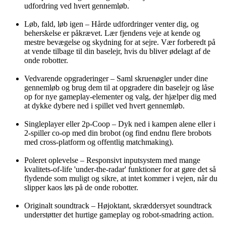
udfordring ved hvert gennemløb.
Løb, fald, løb igen – Hårde udfordringer venter dig, og
beherskelse er påkrævet. Lær fjendens veje at kende og
mestre bevægelse og skydning for at sejre. Vær forberedt på
at vende tilbage til din baselejr, hvis du bliver ødelagt af de
onde robotter.
Vedvarende opgraderinger – Saml skruenøgler under dine
gennemløb og brug dem til at opgradere din baselejr og låse
op for nye gameplay-elementer og valg, der hjælper dig med
at dykke dybere ned i spillet ved hvert gennemløb.
Singleplayer eller 2p-Coop – Dyk ned i kampen alene eller i
2-spiller co-op med din brobot (og find endnu flere brobots
med cross-platform og offentlig matchmaking).
Poleret oplevelse – Responsivt inputsystem med mange
kvalitets-of-life 'under-the-radar' funktioner for at gøre det så
flydende som muligt og sikre, at intet kommer i vejen, når du
slipper kaos løs på de onde robotter.
Originalt soundtrack – Højoktant, skræddersyet soundtrack
understøtter det hurtige gameplay og robot-smadring action.