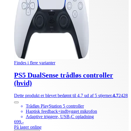
Findes i flere varianter
PS5 DualSense trådløs controller
(hvid)
Dette produkt er blevet bedømt til 4.7 ud af 5 stjerner.
4.7
2428
Trådløs PlayStation 5 controller
Haptisk feedback+indbygget mikrofon
Adaptive triggere, USB-C opladning
699.-
På lager online