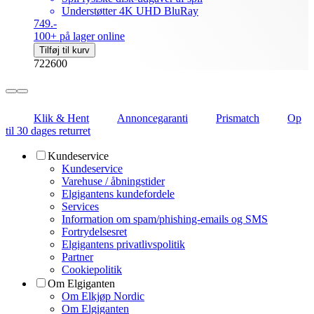
Understøtter 4K UHD BluRay
749.-
100+ på lager online
Tilføj til kurv
722600
Klik & Hent
Annoncegaranti
Prismatch
Op
til 30 dages returret
Kundeservice
Kundeservice
Varehuse / åbningstider
Elgigantens kundefordele
Services
Information om spam/phishing-emails og SMS
Fortrydelsesret
Elgigantens privatlivspolitik
Partner
Cookiepolitik
Om Elgiganten
Om Elkjøp Nordic
Om Elgiganten