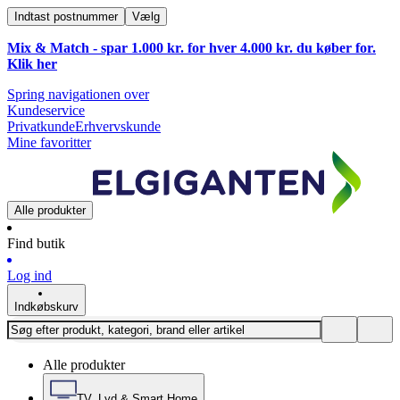
Indtast postnummer
Vælg
Mix & Match - spar 1.000 kr. for hver 4.000 kr. du køber for.
Klik
her
Spring navigationen over
Kundeservice
Privatkunde
Erhvervskunde
Mine favoritter
Alle produkter
Find butik
Log ind
Indkøbskurv
Alle produkter
TV, Lyd & Smart Home