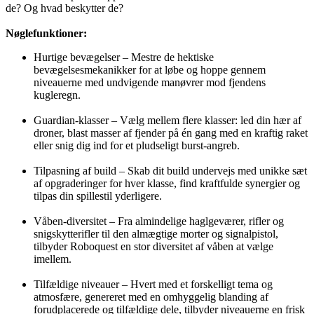
de? Og hvad beskytter de?
Nøglefunktioner:
Hurtige bevægelser – Mestre de hektiske
bevægelsesmekanikker for at løbe og hoppe gennem
niveauerne med undvigende manøvrer mod fjendens
kugleregn.
Guardian-klasser – Vælg mellem flere klasser: led din hær af
droner, blast masser af fjender på én gang med en kraftig raket
eller snig dig ind for et pludseligt burst-angreb.
Tilpasning af build – Skab dit build undervejs med unikke sæt
af opgraderinger for hver klasse, find kraftfulde synergier og
tilpas din spillestil yderligere.
Våben-diversitet – Fra almindelige haglgeværer, rifler og
snigskytterifler til den almægtige morter og signalpistol,
tilbyder Roboquest en stor diversitet af våben at vælge
imellem.
Tilfældige niveauer – Hvert med et forskelligt tema og
atmosfære, genereret med en omhyggelig blanding af
forudplacerede og tilfældige dele, tilbyder niveauerne en frisk