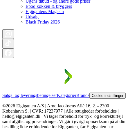
Ugens tilbud - og andre gode priser
Epoq køkken & bryggers
Elgigantens Magasin
Udsalg
Black Friday 2026
Salgs- og leveringsbetingelser
Kategorier
Brands
Cookie indstillinger
©2026 Elgiganten A/S | Arne Jacobsens Allé 16, 2. - 2300
København S. | CVR: 17237977 | Alle rettigheder forbeholdes |
hello@elgiganten.dk | Vi tager forbehold for tryk- og korrekturfejl
samt afgifts- og prisændringer. Vi gør i øvrigt opmærksom på at din
bestilling ikke er bindende for Elgiganten, før Elgiganten har