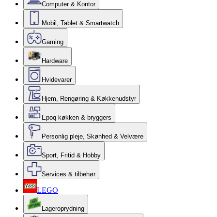
Computer & Kontor
Mobil, Tablet & Smartwatch
Gaming
Hardware
Hvidevarer
Hjem, Rengøring & Køkkenudstyr
Epoq køkken & bryggers
Personlig pleje, Skønhed & Velvære
Sport, Fritid & Hobby
Services & tilbehør
LEGO
Lageroprydning