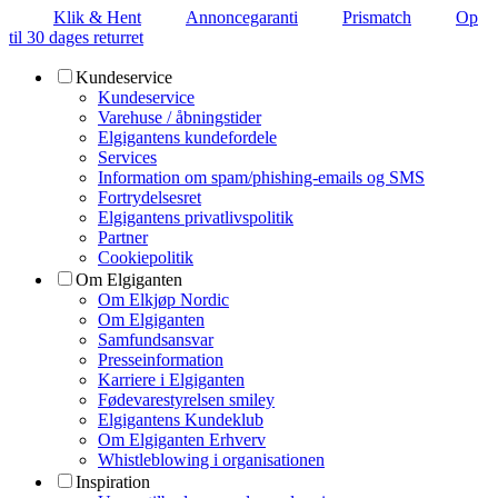
Klik & Hent
Annoncegaranti
Prismatch
Op
til 30 dages returret
Kundeservice
Kundeservice
Varehuse / åbningstider
Elgigantens kundefordele
Services
Information om spam/phishing-emails og SMS
Fortrydelsesret
Elgigantens privatlivspolitik
Partner
Cookiepolitik
Om Elgiganten
Om Elkjøp Nordic
Om Elgiganten
Samfundsansvar
Presseinformation
Karriere i Elgiganten
Fødevarestyrelsen smiley
Elgigantens Kundeklub
Om Elgiganten Erhverv
Whistleblowing i organisationen
Inspiration