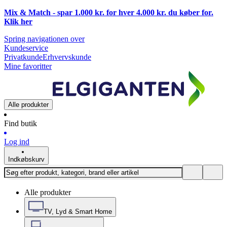
Mix & Match - spar 1.000 kr. for hver 4.000 kr. du køber for.
Klik
her
Spring navigationen over
Kundeservice
Privatkunde
Erhvervskunde
Mine favoritter
Alle produkter
Find butik
Log ind
Indkøbskurv
Alle produkter
TV, Lyd & Smart Home