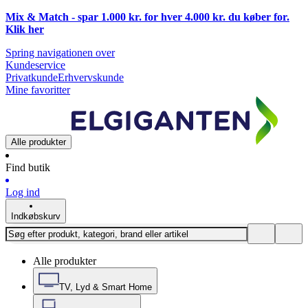
Mix & Match - spar 1.000 kr. for hver 4.000 kr. du køber for.
Klik
her
Spring navigationen over
Kundeservice
Privatkunde
Erhvervskunde
Mine favoritter
Alle produkter
Find butik
Log ind
Indkøbskurv
Alle produkter
TV, Lyd & Smart Home