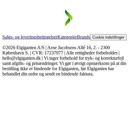
Salgs- og leveringsbetingelser
Kategorier
Brands
Cookie indstillinger
©2026 Elgiganten A/S | Arne Jacobsens Allé 16, 2. - 2300
København S. | CVR: 17237977 | Alle rettigheder forbeholdes |
hello@elgiganten.dk | Vi tager forbehold for tryk- og korrekturfejl
samt afgifts- og prisændringer. Vi gør i øvrigt opmærksom på at din
bestilling ikke er bindende for Elgiganten, før Elgiganten har
behandlet din ordre og sendt en bindende faktura.