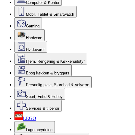
Computer & Kontor
Mobil, Tablet & Smartwatch
Gaming
Hardware
Hvidevarer
Hjem, Rengøring & Køkkenudstyr
Epoq køkken & bryggers
Personlig pleje, Skønhed & Velvære
Sport, Fritid & Hobby
Services & tilbehør
LEGO
Lageroprydning