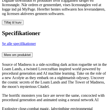
Digitale downloads er produkter hvor Elgiganten sælger en
licensnøgle. Når ordren er gennemført, vises licensnøglen ved at
logge ind på MyPage. Herefter hentes softwaren hos leverandøren,
og licensen aktiveres gennem softwaren.
Tilføj til kurv
Specifikationer
Se alle specifikationer
Mere om produktet
Source of Madness is a side-scrolling dark action roguelite set in the
Loam Lands, a twisted Lovecraftian inspired world powered by
procedural generation and AI machine learning. Take on the role of
a new Acolyte as they embark on a nightmarish odyssey. Uncover
the cosmic secrets of the Loam Lands and The Tower of Madness,
the moon’s mysterious Citadel.
The horrific monsters you face are never the same, concocted with
procedural generation and animated using a neural network AI
Explosive close-combat magic, labyrinthine environmental