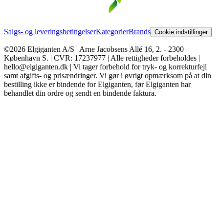
Salgs- og leveringsbetingelser
Kategorier
Brands
Cookie indstillinger
©2026 Elgiganten A/S | Arne Jacobsens Allé 16, 2. - 2300
København S. | CVR: 17237977 | Alle rettigheder forbeholdes |
hello@elgiganten.dk | Vi tager forbehold for tryk- og korrekturfejl
samt afgifts- og prisændringer. Vi gør i øvrigt opmærksom på at din
bestilling ikke er bindende for Elgiganten, før Elgiganten har
behandlet din ordre og sendt en bindende faktura.