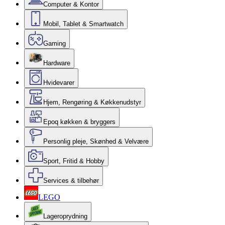
Computer & Kontor
Mobil, Tablet & Smartwatch
Gaming
Hardware
Hvidevarer
Hjem, Rengøring & Køkkenudstyr
Epoq køkken & bryggers
Personlig pleje, Skønhed & Velvære
Sport, Fritid & Hobby
Services & tilbehør
LEGO
Lageroprydning