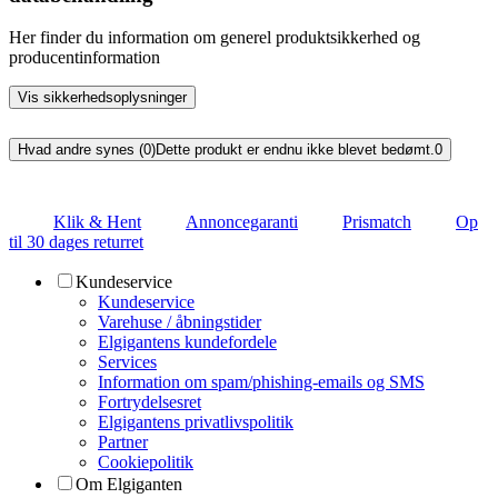
Her finder du information om generel produktsikkerhed og
producentinformation
Vis sikkerhedsoplysninger
Hvad andre synes (0)
Dette produkt er endnu ikke blevet bedømt.
0
Klik & Hent
Annoncegaranti
Prismatch
Op
til 30 dages returret
Kundeservice
Kundeservice
Varehuse / åbningstider
Elgigantens kundefordele
Services
Information om spam/phishing-emails og SMS
Fortrydelsesret
Elgigantens privatlivspolitik
Partner
Cookiepolitik
Om Elgiganten