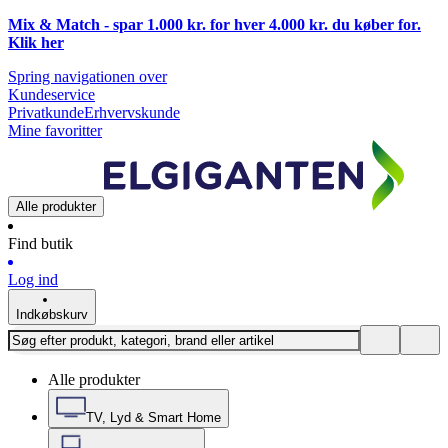
Mix & Match - spar 1.000 kr. for hver 4.000 kr. du køber for.
Klik
her
Spring navigationen over
Kundeservice
Privatkunde
Erhvervskunde
Mine favoritter
Alle produkter
Find butik
Log ind
Indkøbskurv
Alle produkter
TV, Lyd & Smart Home