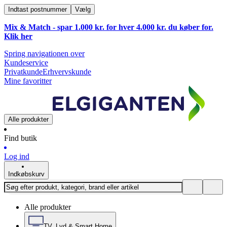
Indtast postnummer
Vælg
Mix & Match - spar 1.000 kr. for hver 4.000 kr. du køber for.
Klik
her
Spring navigationen over
Kundeservice
Privatkunde
Erhvervskunde
Mine favoritter
Alle produkter
Find butik
Log ind
Indkøbskurv
Alle produkter
TV, Lyd & Smart Home