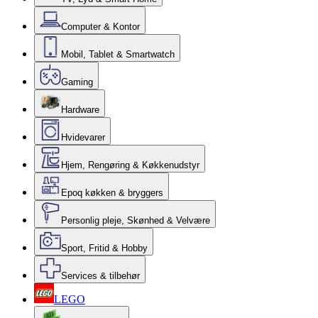
Computer & Kontor
Mobil, Tablet & Smartwatch
Gaming
Hardware
Hvidevarer
Hjem, Rengøring & Køkkenudstyr
Epoq køkken & bryggers
Personlig pleje, Skønhed & Velvære
Sport, Fritid & Hobby
Services & tilbehør
LEGO