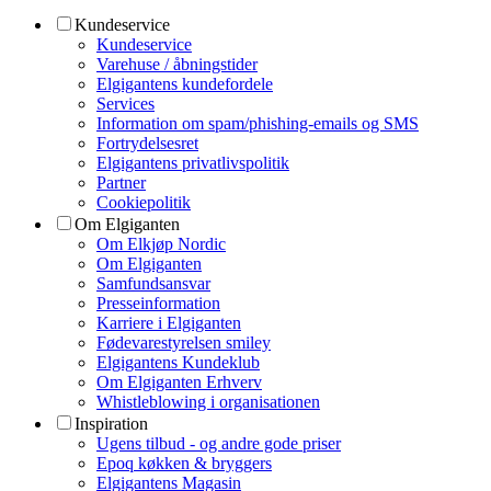
Kundeservice
Kundeservice
Varehuse / åbningstider
Elgigantens kundefordele
Services
Information om spam/phishing-emails og SMS
Fortrydelsesret
Elgigantens privatlivspolitik
Partner
Cookiepolitik
Om Elgiganten
Om Elkjøp Nordic
Om Elgiganten
Samfundsansvar
Presseinformation
Karriere i Elgiganten
Fødevarestyrelsen smiley
Elgigantens Kundeklub
Om Elgiganten Erhverv
Whistleblowing i organisationen
Inspiration
Ugens tilbud - og andre gode priser
Epoq køkken & bryggers
Elgigantens Magasin