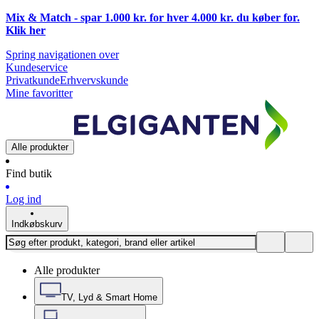
Mix & Match - spar 1.000 kr. for hver 4.000 kr. du køber for.
Klik
her
Spring navigationen over
Kundeservice
Privatkunde
Erhvervskunde
Mine favoritter
Alle produkter
Find butik
Log ind
Indkøbskurv
Alle produkter
TV, Lyd & Smart Home