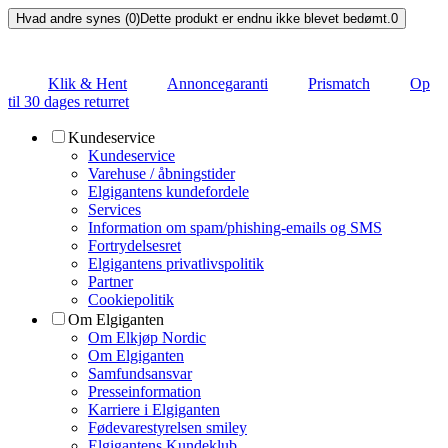
Hvad andre synes (0)
Dette produkt er endnu ikke blevet bedømt.
0
Klik & Hent
Annoncegaranti
Prismatch
Op
til 30 dages returret
Kundeservice
Kundeservice
Varehuse / åbningstider
Elgigantens kundefordele
Services
Information om spam/phishing-emails og SMS
Fortrydelsesret
Elgigantens privatlivspolitik
Partner
Cookiepolitik
Om Elgiganten
Om Elkjøp Nordic
Om Elgiganten
Samfundsansvar
Presseinformation
Karriere i Elgiganten
Fødevarestyrelsen smiley
Elgigantens Kundeklub