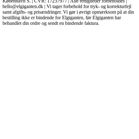
København S. | CVR: 17237977 | Alle rettigheder forbeholdes |
hello@elgiganten.dk | Vi tager forbehold for tryk- og korrekturfejl
samt afgifts- og prisændringer. Vi gør i øvrigt opmærksom på at din
bestilling ikke er bindende for Elgiganten, før Elgiganten har
behandlet din ordre og sendt en bindende faktura.