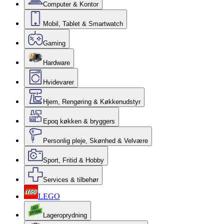
Computer & Kontor
Mobil, Tablet & Smartwatch
Gaming
Hardware
Hvidevarer
Hjem, Rengøring & Køkkenudstyr
Epoq køkken & bryggers
Personlig pleje, Skønhed & Velvære
Sport, Fritid & Hobby
Services & tilbehør
LEGO
Lageroprydning