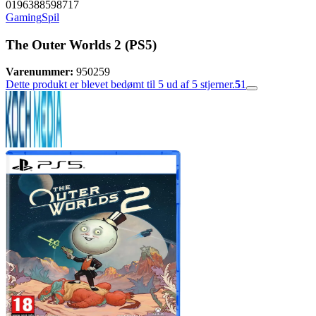
0196388598717
Gaming
Spil
The Outer Worlds 2 (PS5)
Varenummer:
950259
Dette produkt er blevet bedømt til 5 ud af 5 stjerner.
5
1