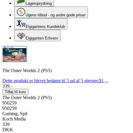
Lageroprydning
Ugens tilbud - og andre gode priser
Elgigantens Kundeklub
Elgiganten Erhverv
The Outer Worlds 2 (PS5)
Dette produkt er blevet bedømt til 5 ud af 5 stjerner.
5
1
339.-
Tilføj til kurv
The Outer Worlds 2 (PS5)
950259
950259
Gaming, Spil
Koch Media
339
DKK