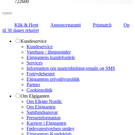
722600
Klik & Hent
Annoncegaranti
Prismatch
Op
til 30 dages returret
Kundeservice
Kundeservice
Varehuse / åbningstider
Elgigantens kundefordele
Services
Information om spam/phishing-emails og SMS
Fortrydelsesret
Elgigantens privatlivspolitik
Partner
Cookiepolitik
Om Elgiganten
Om Elkjøp Nordic
Om Elgiganten
Samfundsansvar
Presseinformation
Karriere i Elgiganten
Fødevarestyrelsen smiley
Elgigantens Kundeklub