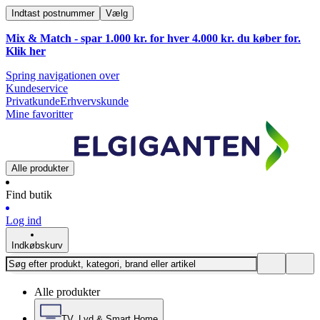
Indtast postnummer
Vælg
Mix & Match - spar 1.000 kr. for hver 4.000 kr. du køber for.
Klik
her
Spring navigationen over
Kundeservice
Privatkunde
Erhvervskunde
Mine favoritter
Alle produkter
Find butik
Log ind
Indkøbskurv
Alle produkter
TV, Lyd & Smart Home