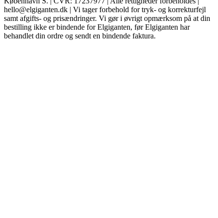
København S. | CVR: 17237977 | Alle rettigheder forbeholdes |
hello@elgiganten.dk | Vi tager forbehold for tryk- og korrekturfejl
samt afgifts- og prisændringer. Vi gør i øvrigt opmærksom på at din
bestilling ikke er bindende for Elgiganten, før Elgiganten har
behandlet din ordre og sendt en bindende faktura.