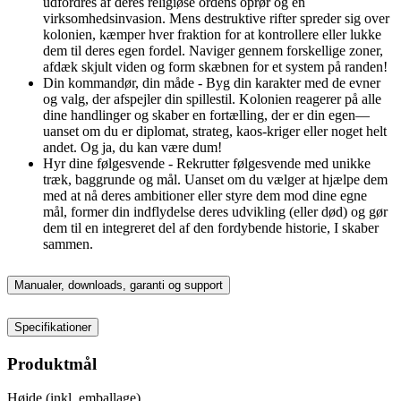
udfordres af deres religiøse ordens oprør og en
virksomhedsinvasion. Mens destruktive rifter spreder sig over
kolonien, kæmper hver fraktion for at kontrollere eller lukke
dem til deres egen fordel. Naviger gennem forskellige zoner,
afdæk skjult viden og form skæbnen for et system på randen!
Din kommandør, din måde - Byg din karakter med de evner
og valg, der afspejler din spillestil. Kolonien reagerer på alle
dine handlinger og skaber en fortælling, der er din egen—
uanset om du er diplomat, strateg, kaos-kriger eller noget helt
andet. Og ja, du kan være dum!
Hyr dine følgesvende - Rekrutter følgesvende med unikke
træk, baggrunde og mål. Uanset om du vælger at hjælpe dem
med at nå deres ambitioner eller styre dem mod dine egne
mål, former din indflydelse deres udvikling (eller død) og gør
dem til en integreret del af den fordybende historie, I skaber
sammen.
Manualer, downloads, garanti og support
Specifikationer
Produktmål
Højde (inkl. emballage)