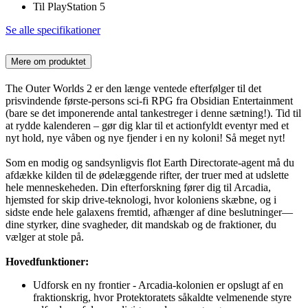
Til PlayStation 5
Se alle specifikationer
Mere om produktet
The Outer Worlds 2 er den længe ventede efterfølger til det
prisvindende første-persons sci-fi RPG fra Obsidian Entertainment
(bare se det imponerende antal tankestreger i denne sætning!). Tid til
at rydde kalenderen – gør dig klar til et actionfyldt eventyr med et
nyt hold, nye våben og nye fjender i en ny koloni! Så meget nyt!
Som en modig og sandsynligvis flot Earth Directorate-agent må du
afdække kilden til de ødelæggende rifter, der truer med at udslette
hele menneskeheden. Din efterforskning fører dig til Arcadia,
hjemsted for skip drive-teknologi, hvor koloniens skæbne, og i
sidste ende hele galaxens fremtid, afhænger af dine beslutninger—
dine styrker, dine svagheder, dit mandskab og de fraktioner, du
vælger at stole på.
Hovedfunktioner:
Udforsk en ny frontier - Arcadia-kolonien er opslugt af en
fraktionskrig, hvor Protektoratets såkaldte velmenende styre