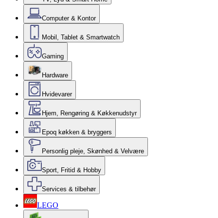
Computer & Kontor
Mobil, Tablet & Smartwatch
Gaming
Hardware
Hvidevarer
Hjem, Rengøring & Køkkenudstyr
Epoq køkken & bryggers
Personlig pleje, Skønhed & Velvære
Sport, Fritid & Hobby
Services & tilbehør
LEGO