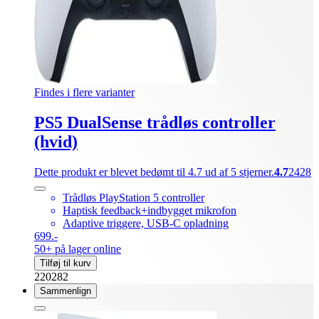
Findes i flere varianter
PS5 DualSense trådløs controller
(hvid)
Dette produkt er blevet bedømt til 4.7 ud af 5 stjerner.
4.7
2428
Trådløs PlayStation 5 controller
Haptisk feedback+indbygget mikrofon
Adaptive triggere, USB-C opladning
699.-
50+ på lager online
Tilføj til kurv
220282
Sammenlign