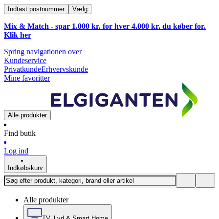
Indtast postnummer
Vælg
Mix & Match - spar 1.000 kr. for hver 4.000 kr. du køber for.
Klik
her
Spring navigationen over
Kundeservice
Privatkunde
Erhvervskunde
Mine favoritter
Alle produkter
Find butik
Log ind
Indkøbskurv
Alle produkter
TV, Lyd & Smart Home