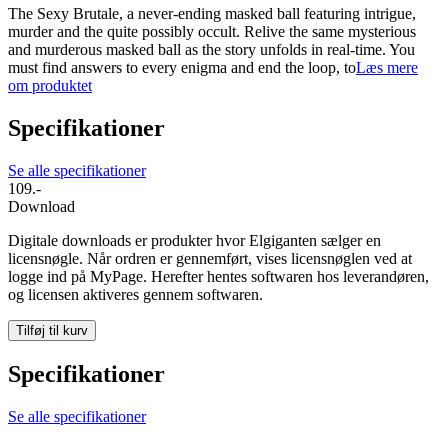
The Sexy Brutale, a never-ending masked ball featuring intrigue,
murder and the quite possibly occult. Relive the same mysterious
and murderous masked ball as the story unfolds in real-time. You
must find answers to every enigma and end the loop, to
Læs mere
om produktet
Specifikationer
Se alle specifikationer
109.-
Download
Digitale downloads er produkter hvor Elgiganten sælger en
licensnøgle. Når ordren er gennemført, vises licensnøglen ved at
logge ind på MyPage. Herefter hentes softwaren hos leverandøren,
og licensen aktiveres gennem softwaren.
Tilføj til kurv
Specifikationer
Se alle specifikationer