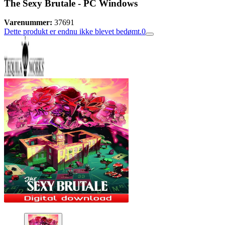
The Sexy Brutale - PC Windows
Varenummer:
37691
Dette produkt er endnu ikke blevet bedømt.
0