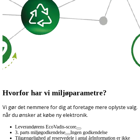
Hvorfor har vi miljøparametre?
Vi gør det nemmere for dig at foretage mere oplyste valg.
når du ønsker at købe ny elektronik.
Leverandørens EcoVadis-score
3. parts miljøgodkendelse
Ingen godkendelse
Tilgængelighed af reservedele i antal år
Information er ikke