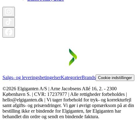
Salgs- og leveringsbetingelser
Kategorier
Brands
Cookie indstillinger
©2026 Elgiganten A/S | Arne Jacobsens Allé 16, 2. - 2300
København S. | CVR: 17237977 | Alle rettigheder forbeholdes |
hello@elgiganten.dk | Vi tager forbehold for tryk- og korrekturfejl
samt afgifts- og prisændringer. Vi gør i øvrigt opmærksom på at din
bestilling ikke er bindende for Elgiganten, før Elgiganten har
behandlet din ordre og sendt en bindende faktura.