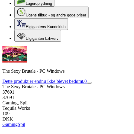
Lageroprydning
Ugens tilbud - og andre gode priser
Elgigantens Kundeklub
Elgiganten Erhverv
The Sexy Brutale - PC Windows
Dette produkt er endnu ikke blevet bedømt.
0
The Sexy Brutale - PC Windows
37691
37691
Gaming, Spil
Tequila Works
109
DKK
Gaming
Spil