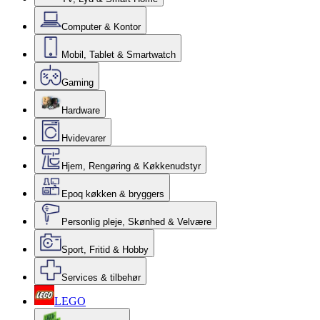
Computer & Kontor
Mobil, Tablet & Smartwatch
Gaming
Hardware
Hvidevarer
Hjem, Rengøring & Køkkenudstyr
Epoq køkken & bryggers
Personlig pleje, Skønhed & Velvære
Sport, Fritid & Hobby
Services & tilbehør
LEGO