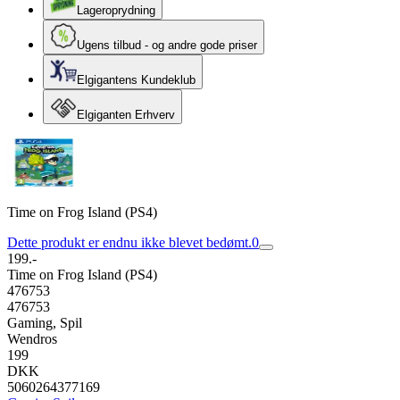
Lageroprydning
Ugens tilbud - og andre gode priser
Elgigantens Kundeklub
Elgiganten Erhverv
Time on Frog Island (PS4)
Dette produkt er endnu ikke blevet bedømt.
0
199.-
Time on Frog Island (PS4)
476753
476753
Gaming, Spil
Wendros
199
DKK
5060264377169