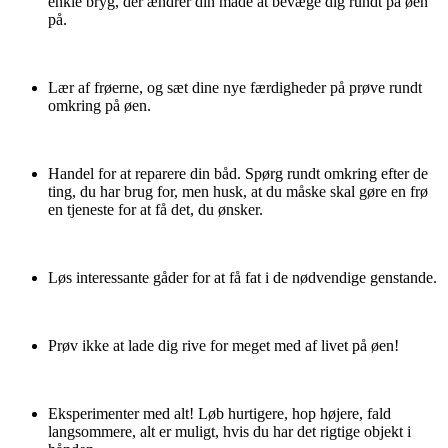
enkle bryg, der ændrer din måde at bevæge dig rundt på øen
på.
Lær af frøerne, og sæt dine nye færdigheder på prøve rundt
omkring på øen.
Handel for at reparere din båd. Spørg rundt omkring efter de
ting, du har brug for, men husk, at du måske skal gøre en frø
en tjeneste for at få det, du ønsker.
Løs interessante gåder for at få fat i de nødvendige genstande.
Prøv ikke at lade dig rive for meget med af livet på øen!
Eksperimenter med alt! Løb hurtigere, hop højere, fald
langsommere, alt er muligt, hvis du har det rigtige objekt i