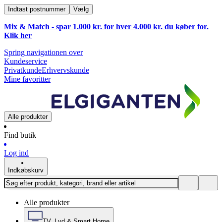
Indtast postnummer
Vælg
Mix & Match - spar 1.000 kr. for hver 4.000 kr. du køber for.
Klik
her
Spring navigationen over
Kundeservice
Privatkunde
Erhvervskunde
Mine favoritter
Alle produkter
Find butik
Log ind
Indkøbskurv
Alle produkter
TV, Lyd & Smart Home