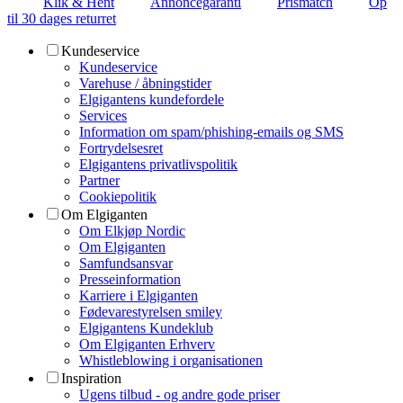
Klik & Hent
Annoncegaranti
Prismatch
Op
til 30 dages returret
Kundeservice
Kundeservice
Varehuse / åbningstider
Elgigantens kundefordele
Services
Information om spam/phishing-emails og SMS
Fortrydelsesret
Elgigantens privatlivspolitik
Partner
Cookiepolitik
Om Elgiganten
Om Elkjøp Nordic
Om Elgiganten
Samfundsansvar
Presseinformation
Karriere i Elgiganten
Fødevarestyrelsen smiley
Elgigantens Kundeklub
Om Elgiganten Erhverv
Whistleblowing i organisationen
Inspiration
Ugens tilbud - og andre gode priser