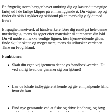
En frygtelig storm hærger havet omkring dig og kaster dit mægtige
fartøj ud i de farlige klipper på en nærliggende ø. Du vågner op og
finder dit skib i stykker og skibbrud på en mærkelig ø fyldt med...
frøer?
Et spaghettienetværk af håndværkere fører dig rundt på hele denne
mærkelige ø, mens du søger efter materialer til at reparere din båd.
Du vil møde en række venlige figurer, løse hjernevridende gåder,
finde skjulte skatte og meget mere, mens du udforsker verdenen
Time on Frog Island.
Funktioner:
Skab din egen vej igennem denne øs ‘sandbox’-verden. Du
ved aldrig hvad der gemmer sig om hjørnet!
Lær de lokale indbyggere at kende og giv en hjælpende hånd
hvor du kan.
Find nye genstande ved at fiske og drive landbrug, og bryg