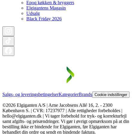
Epoq køkken & bryggers
Elgigantens Magasin
Udsalg
Black Friday 2026
Salgs- og leveringsbetingelser
Kategorier
Brands
Cookie indstillinger
©2026 Elgiganten A/S | Arne Jacobsens Allé 16, 2. - 2300
København S. | CVR: 17237977 | Alle rettigheder forbeholdes |
hello@elgiganten.dk | Vi tager forbehold for tryk- og korrekturfejl
samt afgifts- og prisændringer. Vi gør i øvrigt opmærksom på at din
bestilling ikke er bindende for Elgiganten, før Elgiganten har
behandlet din ordre og sendt en bindende faktura.