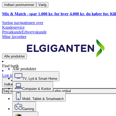
Indtast postnummer
Vælg
Mix & Match - spar 1.000 kr. for hver 4.000 kr. du køber for. Kl
Spring navigationen over
Kundeservice
Privatkunde
Erhvervskunde
Mine favoritter
Alle produkter
Find butik
Alle produkter
Log ind
TV, Lyd & Smart Home
Indkøbskurv
Computer & Kontor
Mobil, Tablet & Smartwatch
Gaming