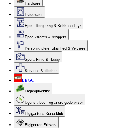
Hardware
Hvidevarer
Hjem, Rengøring & Køkkenudstyr
Epoq køkken & bryggers
Personlig pleje, Skønhed & Velvære
Sport, Fritid & Hobby
Services & tilbehør
LEGO
Lageroprydning
Ugens tilbud - og andre gode priser
Elgigantens Kundeklub
Elgiganten Erhverv