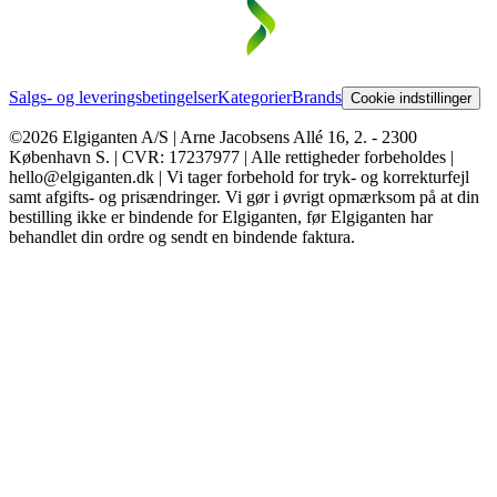
Salgs- og leveringsbetingelser
Kategorier
Brands
Cookie indstillinger
©2026 Elgiganten A/S | Arne Jacobsens Allé 16, 2. - 2300
København S. | CVR: 17237977 | Alle rettigheder forbeholdes |
hello@elgiganten.dk | Vi tager forbehold for tryk- og korrekturfejl
samt afgifts- og prisændringer. Vi gør i øvrigt opmærksom på at din
bestilling ikke er bindende for Elgiganten, før Elgiganten har
behandlet din ordre og sendt en bindende faktura.