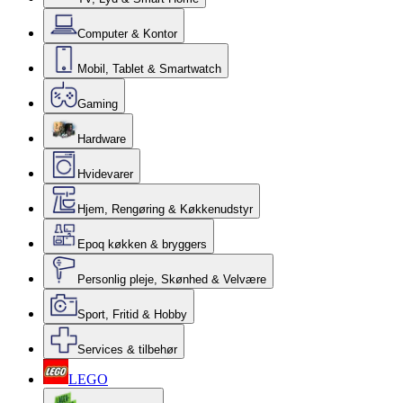
Computer & Kontor
Mobil, Tablet & Smartwatch
Gaming
Hardware
Hvidevarer
Hjem, Rengøring & Køkkenudstyr
Epoq køkken & bryggers
Personlig pleje, Skønhed & Velvære
Sport, Fritid & Hobby
Services & tilbehør
LEGO