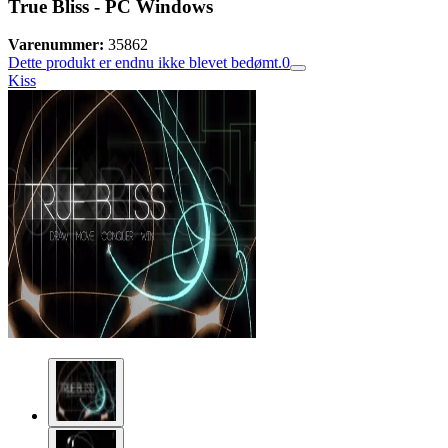
True Bliss - PC Windows
Varenummer:
35862
Dette produkt er endnu ikke blevet bedømt.
0
Kiss