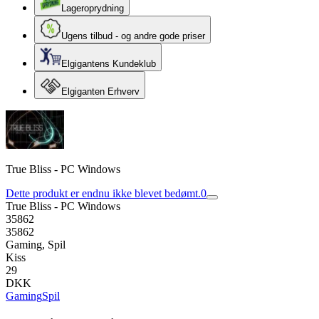
Lageroprydning
Ugens tilbud - og andre gode priser
Elgigantens Kundeklub
Elgiganten Erhverv
True Bliss - PC Windows
Dette produkt er endnu ikke blevet bedømt.
0
True Bliss - PC Windows
35862
35862
Gaming, Spil
Kiss
29
DKK
Gaming
Spil