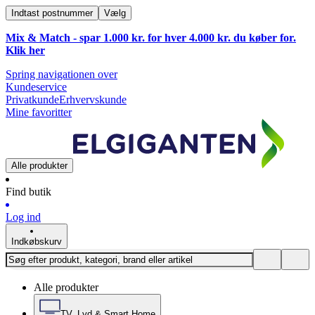
Indtast postnummer
Vælg
Mix & Match - spar 1.000 kr. for hver 4.000 kr. du køber for.
Klik
her
Spring navigationen over
Kundeservice
Privatkunde
Erhvervskunde
Mine favoritter
Alle produkter
Find butik
Log ind
Indkøbskurv
Alle produkter
TV, Lyd & Smart Home