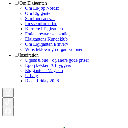
Om Elgiganten
Om Elkjøp Nordic
Om Elgiganten
Samfundsansvar
Presseinformation
Karriere i Elgiganten
Fødevarestyrelsen smiley
Elgigantens Kundeklub
Om Elgiganten Erhverv
Whistleblowing i organisationen
Inspiration
Ugens tilbud - og andre gode priser
Epoq køkken & bryggers
Elgigantens Magasin
Udsalg
Black Friday 2026