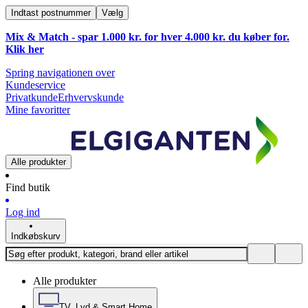
Indtast postnummer
Vælg
Mix & Match - spar 1.000 kr. for hver 4.000 kr. du køber for.
Klik
her
Spring navigationen over
Kundeservice
Privatkunde
Erhvervskunde
Mine favoritter
Alle produkter
Find butik
Log ind
Indkøbskurv
Alle produkter
TV, Lyd & Smart Home