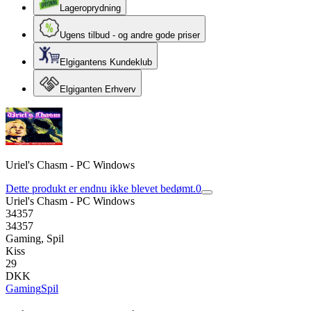
Lageroprydning
Ugens tilbud - og andre gode priser
Elgigantens Kundeklub
Elgiganten Erhverv
Uriel's Chasm - PC Windows
Dette produkt er endnu ikke blevet bedømt.
0
Uriel's Chasm - PC Windows
34357
34357
Gaming, Spil
Kiss
29
DKK
Gaming
Spil