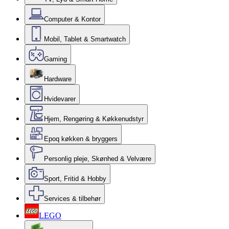
Computer & Kontor
Mobil, Tablet & Smartwatch
Gaming
Hardware
Hvidevarer
Hjem, Rengøring & Køkkenudstyr
Epoq køkken & bryggers
Personlig pleje, Skønhed & Velvære
Sport, Fritid & Hobby
Services & tilbehør
LEGO