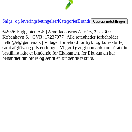
Salgs- og leveringsbetingelser
Kategorier
Brands
Cookie indstillinger
©2026 Elgiganten A/S | Arne Jacobsens Allé 16, 2. - 2300
København S. | CVR: 17237977 | Alle rettigheder forbeholdes |
hello@elgiganten.dk | Vi tager forbehold for tryk- og korrekturfejl
samt afgifts- og prisændringer. Vi gør i øvrigt opmærksom på at din
bestilling ikke er bindende for Elgiganten, før Elgiganten har
behandlet din ordre og sendt en bindende faktura.