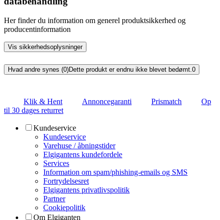
databehandling
Her finder du information om generel produktsikkerhed og
producentinformation
Vis sikkerhedsoplysninger
Hvad andre synes (0)
Dette produkt er endnu ikke blevet bedømt.
0
Klik & Hent
Annoncegaranti
Prismatch
Op
til 30 dages returret
Kundeservice
Kundeservice
Varehuse / åbningstider
Elgigantens kundefordele
Services
Information om spam/phishing-emails og SMS
Fortrydelsesret
Elgigantens privatlivspolitik
Partner
Cookiepolitik
Om Elgiganten