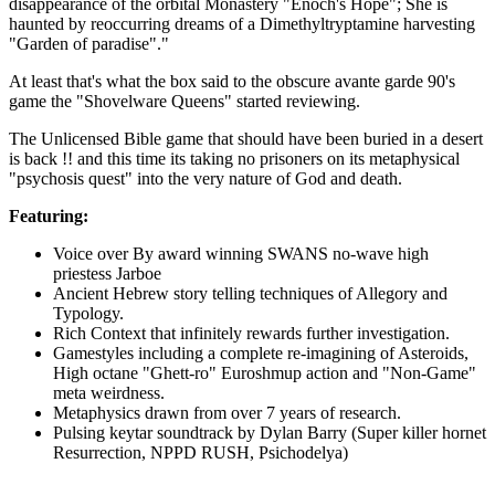
disappearance of the orbital Monastery "Enoch's Hope"; She is
haunted by reoccurring dreams of a Dimethyltryptamine harvesting
"Garden of paradise"."
At least that's what the box said to the obscure avante garde 90's
game the "Shovelware Queens" started reviewing.
The Unlicensed Bible game that should have been buried in a desert
is back !! and this time its taking no prisoners on its metaphysical
"psychosis quest" into the very nature of God and death.
Featuring:
Voice over By award winning SWANS no-wave high
priestess Jarboe
Ancient Hebrew story telling techniques of Allegory and
Typology.
Rich Context that infinitely rewards further investigation.
Gamestyles including a complete re-imagining of Asteroids,
High octane "Ghett-ro" Euroshmup action and "Non-Game"
meta weirdness.
Metaphysics drawn from over 7 years of research.
Pulsing keytar soundtrack by Dylan Barry (Super killer hornet
Resurrection, NPPD RUSH, Psichodelya)