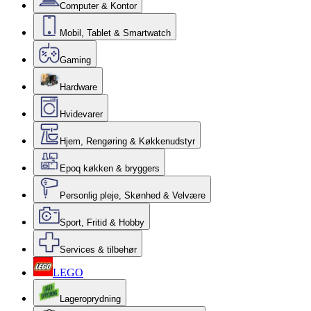
Computer & Kontor
Mobil, Tablet & Smartwatch
Gaming
Hardware
Hvidevarer
Hjem, Rengøring & Køkkenudstyr
Epoq køkken & bryggers
Personlig pleje, Skønhed & Velvære
Sport, Fritid & Hobby
Services & tilbehør
LEGO
Lageroprydning