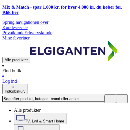
Mix & Match - spar 1.000 kr. for hver 4.000 kr. du køber for.
Klik
her
Spring navigationen over
Kundeservice
Privatkunde
Erhvervskunde
Mine favoritter
Alle produkter
Find butik
Log ind
Indkøbskurv
Alle produkter
TV, Lyd & Smart Home