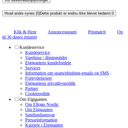
Vis sikkerhedsoplysninger
Hvad andre synes (0)
Dette produkt er endnu ikke blevet bedømt.
0
Klik & Hent
Annoncegaranti
Prismatch
Op
til 30 dages returret
Kundeservice
Kundeservice
Varehuse / åbningstider
Elgigantens kundefordele
Services
Information om spam/phishing-emails og SMS
Fortrydelsesret
Elgigantens privatlivspolitik
Partner
Cookiepolitik
Om Elgiganten
Om Elkjøp Nordic
Om Elgiganten
Samfundsansvar
Presseinformation
Karriere i Elgiganten