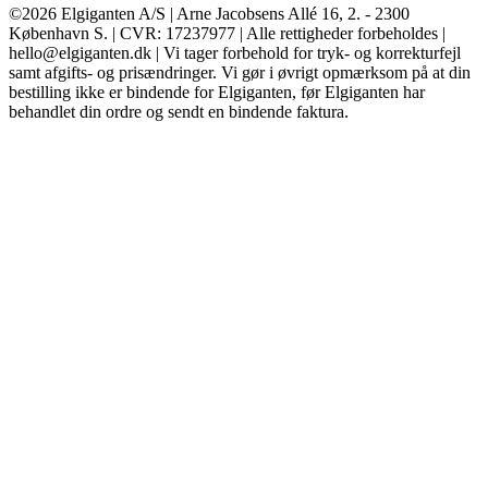
©2026 Elgiganten A/S | Arne Jacobsens Allé 16, 2. - 2300
København S. | CVR: 17237977 | Alle rettigheder forbeholdes |
hello@elgiganten.dk | Vi tager forbehold for tryk- og korrekturfejl
samt afgifts- og prisændringer. Vi gør i øvrigt opmærksom på at din
bestilling ikke er bindende for Elgiganten, før Elgiganten har
behandlet din ordre og sendt en bindende faktura.