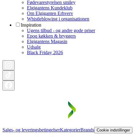
Fødevarestyrelsen smiley
Elgigantens Kundeklub
Om Elgiganten Erhverv
Whistleblowing i organisationen
Inspiration
Ugens tilbud - og andre gode priser
Epoq køkken & bryggers
Elgigantens Magasin
Udsalg
Black Friday 2026
Salgs- og leveringsbetingelser
Kategorier
Brands
Cookie indstillinger