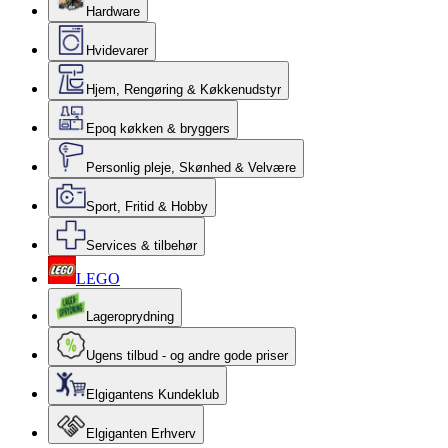
Hardware
Hvidevarer
Hjem, Rengøring & Køkkenudstyr
Epoq køkken & bryggers
Personlig pleje, Skønhed & Velvære
Sport, Fritid & Hobby
Services & tilbehør
LEGO
Lageroprydning
Ugens tilbud - og andre gode priser
Elgigantens Kundeklub
Elgiganten Erhverv