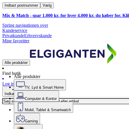
Indtast postnummer
Vælg
Mix & Match - spar 1.000 kr. for hver 4.000 kr. du køber for. Kl
Spring navigationen over
Kundeservice
Privatkunde
Erhvervskunde
Mine favoritter
Alle produkter
Find butik
Alle produkter
Log ind
TV, Lyd & Smart Home
Indkøbskurv
Computer & Kontor
Mobil, Tablet & Smartwatch
Gaming