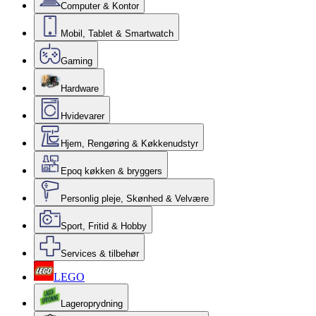
Computer & Kontor
Mobil, Tablet & Smartwatch
Gaming
Hardware
Hvidevarer
Hjem, Rengøring & Køkkenudstyr
Epoq køkken & bryggers
Personlig pleje, Skønhed & Velvære
Sport, Fritid & Hobby
Services & tilbehør
LEGO
Lageroprydning