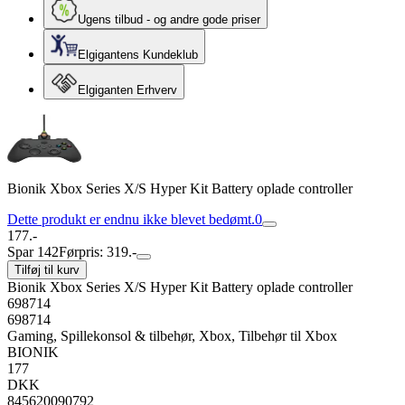
Ugens tilbud - og andre gode priser
Elgigantens Kundeklub
Elgiganten Erhverv
Bionik Xbox Series X/S Hyper Kit Battery oplade controller
Dette produkt er endnu ikke blevet bedømt.
0
177.-
Spar 142
Førpris: 319.-
Tilføj til kurv
Bionik Xbox Series X/S Hyper Kit Battery oplade controller
698714
698714
Gaming, Spillekonsol & tilbehør, Xbox, Tilbehør til Xbox
BIONIK
177
DKK
845620090792