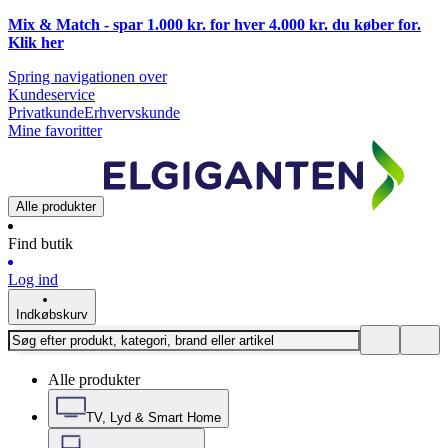
Mix & Match - spar 1.000 kr. for hver 4.000 kr. du køber for.
Klik
her
Spring navigationen over
Kundeservice
Privatkunde
Erhvervskunde
Mine favoritter
Alle produkter
Find butik
Log ind
Indkøbskurv
Alle produkter
TV, Lyd & Smart Home