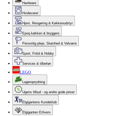
Hardware
Hvidevarer
Hjem, Rengøring & Køkkenudstyr
Epoq køkken & bryggers
Personlig pleje, Skønhed & Velvære
Sport, Fritid & Hobby
Services & tilbehør
LEGO
Lageroprydning
Ugens tilbud - og andre gode priser
Elgigantens Kundeklub
Elgiganten Erhverv