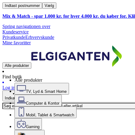
Indtast postnummer
Vælg
Mix & Match - spar 1.000 kr. for hver 4.000 kr. du køber for. Kl
Spring navigationen over
Kundeservice
Privatkunde
Erhvervskunde
Mine favoritter
Alle produkter
Find butik
Alle produkter
Log ind
TV, Lyd & Smart Home
Indkøbskurv
Computer & Kontor
Mobil, Tablet & Smartwatch
Gaming