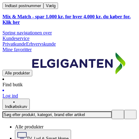
Indtast postnummer
Vælg
Mix & Match - spar 1.000 kr. for hver 4.000 kr. du køber for.
Klik
her
Spring navigationen over
Kundeservice
Privatkunde
Erhvervskunde
Mine favoritter
Alle produkter
Find butik
Log ind
Indkøbskurv
Alle produkter
TV, Lyd & Smart Home