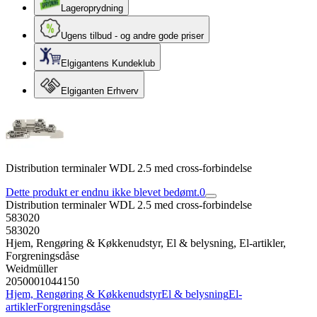
Lageroprydning
Ugens tilbud - og andre gode priser
Elgigantens Kundeklub
Elgiganten Erhverv
Distribution terminaler WDL 2.5 med cross-forbindelse
Dette produkt er endnu ikke blevet bedømt.
0
Distribution terminaler WDL 2.5 med cross-forbindelse
583020
583020
Hjem, Rengøring & Køkkenudstyr, El & belysning, El-artikler,
Forgreningsdåse
Weidmüller
2050001044150
Hjem, Rengøring & Køkkenudstyr
El & belysning
El-
artikler
Forgreningsdåse