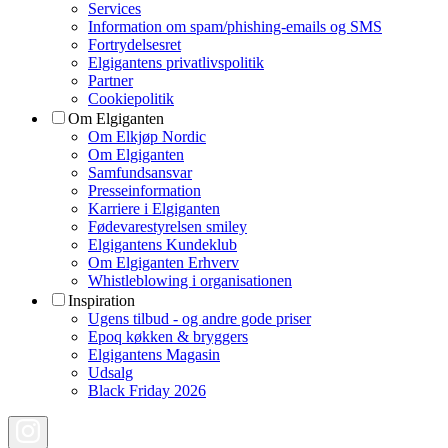
Services
Information om spam/phishing-emails og SMS
Fortrydelsesret
Elgigantens privatlivspolitik
Partner
Cookiepolitik
Om Elgiganten
Om Elkjøp Nordic
Om Elgiganten
Samfundsansvar
Presseinformation
Karriere i Elgiganten
Fødevarestyrelsen smiley
Elgigantens Kundeklub
Om Elgiganten Erhverv
Whistleblowing i organisationen
Inspiration
Ugens tilbud - og andre gode priser
Epoq køkken & bryggers
Elgigantens Magasin
Udsalg
Black Friday 2026