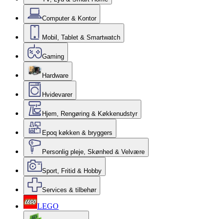
Computer & Kontor
Mobil, Tablet & Smartwatch
Gaming
Hardware
Hvidevarer
Hjem, Rengøring & Køkkenudstyr
Epoq køkken & bryggers
Personlig pleje, Skønhed & Velvære
Sport, Fritid & Hobby
Services & tilbehør
LEGO