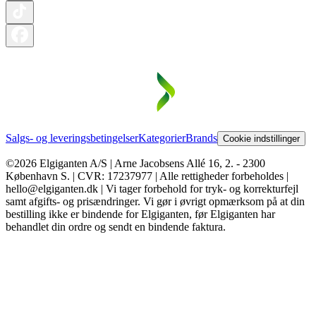
Salgs- og leveringsbetingelser
Kategorier
Brands
Cookie indstillinger
©2026 Elgiganten A/S | Arne Jacobsens Allé 16, 2. - 2300
København S. | CVR: 17237977 | Alle rettigheder forbeholdes |
hello@elgiganten.dk | Vi tager forbehold for tryk- og korrekturfejl
samt afgifts- og prisændringer. Vi gør i øvrigt opmærksom på at din
bestilling ikke er bindende for Elgiganten, før Elgiganten har
behandlet din ordre og sendt en bindende faktura.