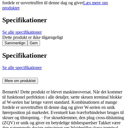
fordele er uovertruffen til denne dag og giver
Læs mere om
produktet
Specifikationer
Se alle specifikationer
Dette produkt er ikke tilgængeligt
Sammenlign
Gem
Specifikationer
Se alle specifikationer
Mere om produktet
Bemærk! Dette produkt er blevet maskineoversat. Når det kommer
til funktionel perfektion i alle detaljer, sætte skruen terminal blokke
af W-serien har længe været standard. Kombinationen af ​​mange
fordele er uovertruffen til denne dag og giver W-serien en unik
førerposition på markedet. Eventuelt kan tværforbindelser bruges til
skruer og tilstopning. · For skrueklemmer, den plug cross-tilslutning
(ZQV) er unik og giver en betydelige tidsbesparelser Takket være
den patenterede design princippet om Weidmüller skrue terminal