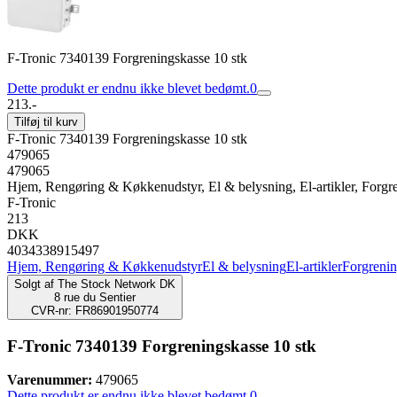
F-Tronic 7340139 Forgreningskasse 10 stk
Dette produkt er endnu ikke blevet bedømt.
0
213.-
Tilføj til kurv
F-Tronic 7340139 Forgreningskasse 10 stk
479065
479065
Hjem, Rengøring & Køkkenudstyr, El & belysning, El-artikler, Forgr
F-Tronic
213
DKK
4034338915497
Hjem, Rengøring & Køkkenudstyr
El & belysning
El-artikler
Forgreni
Solgt af
The Stock Network DK
8 rue du Sentier
CVR-nr: FR86901950774
F-Tronic 7340139 Forgreningskasse 10 stk
Varenummer:
479065
Dette produkt er endnu ikke blevet bedømt.
0