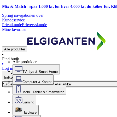
Mix & Match - spar 1.000 kr. for hver 4.000 kr. du køber for. Kl
Spring navigationen over
Kundeservice
Privatkunde
Erhvervskunde
Mine favoritter
Alle produkter
Find butik
Alle produkter
Log ind
TV, Lyd & Smart Home
Indkøbskurv
Computer & Kontor
Mobil, Tablet & Smartwatch
Gaming
Hardware