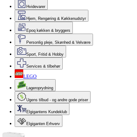
Hvidevarer
Hjem, Rengøring & Køkkenudstyr
Epoq køkken & bryggers
Personlig pleje, Skønhed & Velvære
Sport, Fritid & Hobby
Services & tilbehør
LEGO
Lageroprydning
Ugens tilbud - og andre gode priser
Elgigantens Kundeklub
Elgiganten Erhverv