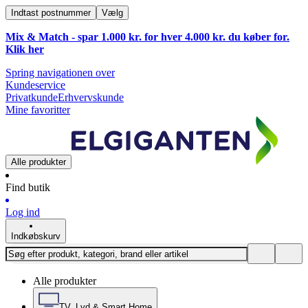
Indtast postnummer
Vælg
Mix & Match - spar 1.000 kr. for hver 4.000 kr. du køber for.
Klik
her
Spring navigationen over
Kundeservice
Privatkunde
Erhvervskunde
Mine favoritter
Alle produkter
Find butik
Log ind
Indkøbskurv
Alle produkter
TV, Lyd & Smart Home