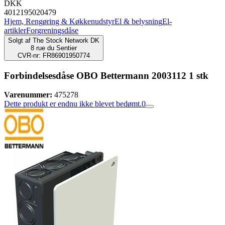
DKK
4012195020479
Hjem, Rengøring & Køkkenudstyr
El & belysning
El-
artikler
Forgreningsdåse
Solgt af
The Stock Network DK
8 rue du Sentier
CVR-nr: FR86901950774
Forbindelsesdåse OBO Bettermann 2003112 1 stk
Varenummer:
475278
Dette produkt er endnu ikke blevet bedømt.
0