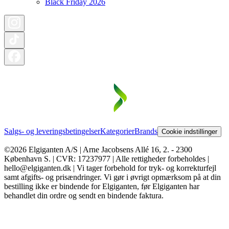
Black Friday 2026
Salgs- og leveringsbetingelser
Kategorier
Brands
Cookie indstillinger
©2026 Elgiganten A/S | Arne Jacobsens Allé 16, 2. - 2300
København S. | CVR: 17237977 | Alle rettigheder forbeholdes |
hello@elgiganten.dk | Vi tager forbehold for tryk- og korrekturfejl
samt afgifts- og prisændringer. Vi gør i øvrigt opmærksom på at din
bestilling ikke er bindende for Elgiganten, før Elgiganten har
behandlet din ordre og sendt en bindende faktura.