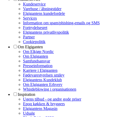
Kundeservice
Varehuse / åbningstider
Elgigantens kundefordele
Services
Information om spam/phishing-emails og SMS
Fortrydelsesret
Elgigantens privatlivspolitik
Partner
Cookiepolitik
Om Elgiganten
Om Elkjøp Nordic
Om Elgiganten
Samfundsansvar
Presseinformation
Karriere i Elgiganten
Fødevarestyrelsen smiley
Elgigantens Kundeklub
Om Elgiganten Erhverv
Whistleblowing i organisationen
Inspiration
Ugens tilbud - og andre gode priser
Epoq køkken & bryggers
Elgigantens Magasin
Udsalg