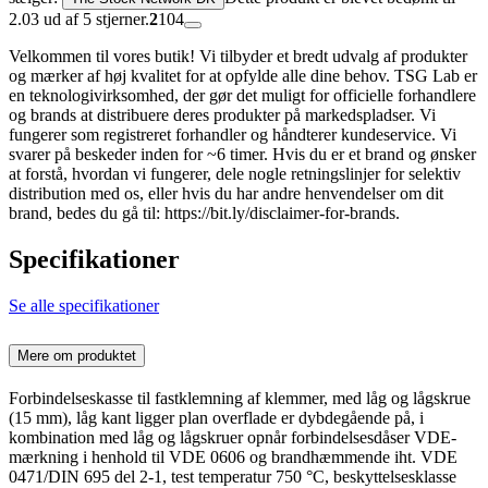
2.03 ud af 5 stjerner.
2
104
Velkommen til vores butik! Vi tilbyder et bredt udvalg af produkter
og mærker af høj kvalitet for at opfylde alle dine behov. TSG Lab er
en teknologivirksomhed, der gør det muligt for officielle forhandlere
og brands at distribuere deres produkter på markedspladser. Vi
fungerer som registreret forhandler og håndterer kundeservice. Vi
svarer på beskeder inden for ~6 timer. Hvis du er et brand og ønsker
at forstå, hvordan vi fungerer, dele nogle retningslinjer for selektiv
distribution med os, eller hvis du har andre henvendelser om dit
brand, bedes du gå til: https://bit.ly/disclaimer-for-brands.
Specifikationer
Se alle specifikationer
Mere om produktet
Forbindelseskasse til fastklemning af klemmer, med låg og lågskrue
(15 mm), låg kant ligger plan overflade er dybdegående på, i
kombination med låg og lågskruer opnår forbindelsesdåser VDE-
mærkning i henhold til VDE 0606 og brandhæmmende iht. VDE
0471/DIN 695 del 2-1, test temperatur 750 °C, beskyttelsesklasse