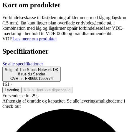
Kort om produktet
Forbindelseskasse til fastklemning af klemmer, med låg og lågskrue
(15 mm), låg kant ligger plan overflade er dybdegående på, i
kombination med låg og lågskruer opnår forbindelsesdåser VDE-
mærkning i henhold til VDE 0606 og brandhæmmende iht.
VDE
Læs mere om produktet
Specifikationer
Se alle specifikationer
Solgt af
The Stock Network DK
8 rue du Sentier
CVR-nr: FR86901950774
161.-
Levering
Klik & Hent
Ikke tilgængelig
Forsendelse fra 29,-
Afhængig af område og kapacitet. Se alle leveringsmulighederne i
check-out