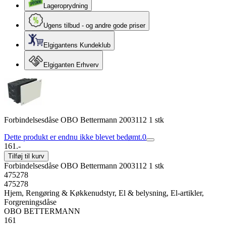
Lageroprydning
Ugens tilbud - og andre gode priser
Elgigantens Kundeklub
Elgiganten Erhverv
Forbindelsesdåse OBO Bettermann 2003112 1 stk
Dette produkt er endnu ikke blevet bedømt.
0
161.-
Tilføj til kurv
Forbindelsesdåse OBO Bettermann 2003112 1 stk
475278
475278
Hjem, Rengøring & Køkkenudstyr, El & belysning, El-artikler,
Forgreningsdåse
OBO BETTERMANN
161