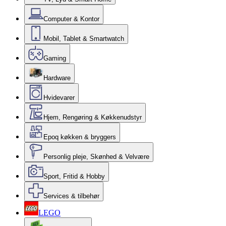
Computer & Kontor
Mobil, Tablet & Smartwatch
Gaming
Hardware
Hvidevarer
Hjem, Rengøring & Køkkenudstyr
Epoq køkken & bryggers
Personlig pleje, Skønhed & Velvære
Sport, Fritid & Hobby
Services & tilbehør
LEGO