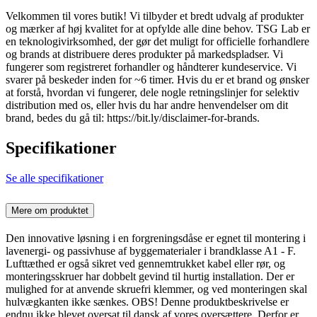
Velkommen til vores butik! Vi tilbyder et bredt udvalg af produkter
og mærker af høj kvalitet for at opfylde alle dine behov. TSG Lab er
en teknologivirksomhed, der gør det muligt for officielle forhandlere
og brands at distribuere deres produkter på markedspladser. Vi
fungerer som registreret forhandler og håndterer kundeservice. Vi
svarer på beskeder inden for ~6 timer. Hvis du er et brand og ønsker
at forstå, hvordan vi fungerer, dele nogle retningslinjer for selektiv
distribution med os, eller hvis du har andre henvendelser om dit
brand, bedes du gå til: https://bit.ly/disclaimer-for-brands.
Specifikationer
Se alle specifikationer
Mere om produktet
Den innovative løsning i en forgreningsdåse er egnet til montering i
lavenergi- og passivhuse af byggematerialer i brandklasse A1 - F.
Lufttæthed er også sikret ved gennemtrukket kabel eller rør, og
monteringsskruer har dobbelt gevind til hurtig installation. Der er
mulighed for at anvende skruefri klemmer, og ved monteringen skal
hulvægkanten ikke sænkes. OBS! Denne produktbeskrivelse er
endnu ikke blevet oversat til dansk af vores oversættere. Derfor er