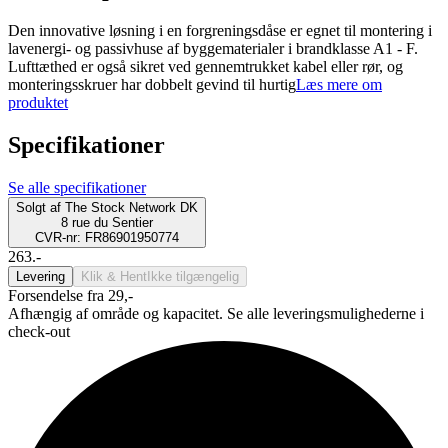
Den innovative løsning i en forgreningsdåse er egnet til montering i
lavenergi- og passivhuse af byggematerialer i brandklasse A1 - F.
Lufttæthed er også sikret ved gennemtrukket kabel eller rør, og
monteringsskruer har dobbelt gevind til hurtig
Læs mere om
produktet
Specifikationer
Se alle specifikationer
Solgt af
The Stock Network DK
8 rue du Sentier
CVR-nr: FR86901950774
263.-
Levering
Klik & Hent
Ikke tilgængelig
Forsendelse fra 29,-
Afhængig af område og kapacitet. Se alle leveringsmulighederne i
check-out