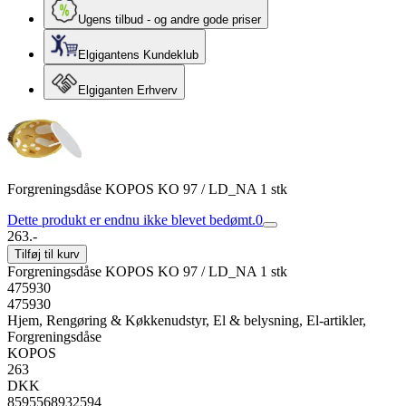
Ugens tilbud - og andre gode priser
Elgigantens Kundeklub
Elgiganten Erhverv
Forgreningsdåse KOPOS KO 97 / LD_NA 1 stk
Dette produkt er endnu ikke blevet bedømt.
0
263.-
Tilføj til kurv
Forgreningsdåse KOPOS KO 97 / LD_NA 1 stk
475930
475930
Hjem, Rengøring & Køkkenudstyr, El & belysning, El-artikler,
Forgreningsdåse
KOPOS
263
DKK
8595568932594