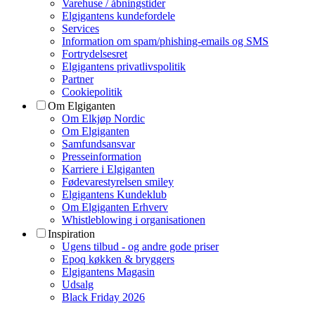
Varehuse / åbningstider
Elgigantens kundefordele
Services
Information om spam/phishing-emails og SMS
Fortrydelsesret
Elgigantens privatlivspolitik
Partner
Cookiepolitik
Om Elgiganten
Om Elkjøp Nordic
Om Elgiganten
Samfundsansvar
Presseinformation
Karriere i Elgiganten
Fødevarestyrelsen smiley
Elgigantens Kundeklub
Om Elgiganten Erhverv
Whistleblowing i organisationen
Inspiration
Ugens tilbud - og andre gode priser
Epoq køkken & bryggers
Elgigantens Magasin
Udsalg
Black Friday 2026