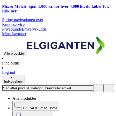
Mix & Match - spar 1.000 kr. for hver 4.000 kr. du køber for.
Klik
her
Spring navigationen over
Kundeservice
Privatkunde
Erhvervskunde
Mine favoritter
Alle produkter
Find butik
Log ind
Indkøbskurv
Alle produkter
TV, Lyd & Smart Home