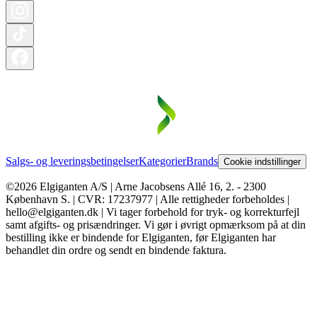
Salgs- og leveringsbetingelser
Kategorier
Brands
Cookie indstillinger
©2026 Elgiganten A/S | Arne Jacobsens Allé 16, 2. - 2300
København S. | CVR: 17237977 | Alle rettigheder forbeholdes |
hello@elgiganten.dk | Vi tager forbehold for tryk- og korrekturfejl
samt afgifts- og prisændringer. Vi gør i øvrigt opmærksom på at din
bestilling ikke er bindende for Elgiganten, før Elgiganten har
behandlet din ordre og sendt en bindende faktura.