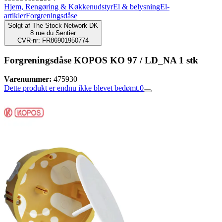
Hjem, Rengøring & Køkkenudstyr
El & belysning
El-
artikler
Forgreningsdåse
Solgt af
The Stock Network DK
8 rue du Sentier
CVR-nr: FR86901950774
Forgreningsdåse KOPOS KO 97 / LD_NA 1 stk
Varenummer:
475930
Dette produkt er endnu ikke blevet bedømt.
0