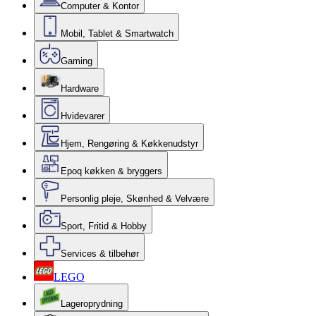
Computer & Kontor
Mobil, Tablet & Smartwatch
Gaming
Hardware
Hvidevarer
Hjem, Rengøring & Køkkenudstyr
Epoq køkken & bryggers
Personlig pleje, Skønhed & Velvære
Sport, Fritid & Hobby
Services & tilbehør
LEGO
Lageroprydning