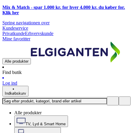
Mix & Match - spar 1.000 kr. for hver 4.000 kr. du køber for.
Klik
her
Spring navigationen over
Kundeservice
Privatkunde
Erhvervskunde
Mine favoritter
Alle produkter
Find butik
Log ind
Indkøbskurv
Alle produkter
TV, Lyd & Smart Home