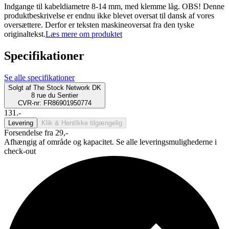
Indgange til kabeldiametre 8-14 mm, med klemme låg. OBS! Denne
produktbeskrivelse er endnu ikke blevet oversat til dansk af vores
oversættere. Derfor er teksten maskineoversat fra den tyske
originaltekst.
Læs mere om produktet
Specifikationer
Se alle specifikationer
Solgt af
The Stock Network DK
8 rue du Sentier
CVR-nr: FR86901950774
131.-
Levering
Klik & Hent
Ikke tilgængelig
Forsendelse fra 29,-
Afhængig af område og kapacitet. Se alle leveringsmulighederne i
check-out