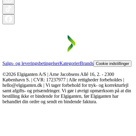
Salgs- og leveringsbetingelser
Kategorier
Brands
Cookie indstillinger
©2026 Elgiganten A/S | Arne Jacobsens Allé 16, 2. - 2300
København S. | CVR: 17237977 | Alle rettigheder forbeholdes |
hello@elgiganten.dk | Vi tager forbehold for tryk- og korrekturfejl
samt afgifts- og prisændringer. Vi gør i øvrigt opmærksom på at din
bestilling ikke er bindende for Elgiganten, før Elgiganten har
behandlet din ordre og sendt en bindende faktura.