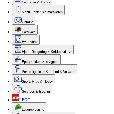
Computer & Kontor
Mobil, Tablet & Smartwatch
Gaming
Hardware
Hvidevarer
Hjem, Rengøring & Køkkenudstyr
Epoq køkken & bryggers
Personlig pleje, Skønhed & Velvære
Sport, Fritid & Hobby
Services & tilbehør
LEGO
Lageroprydning