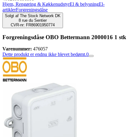
Hjem, Rengøring & Køkkenudstyr
El & belysning
El-
artikler
Forgreningsdåse
Solgt af
The Stock Network DK
8 rue du Sentier
CVR-nr: FR86901950774
Forgreningsdåse OBO Bettermann 2000016 1 stk
Varenummer:
476057
Dette produkt er endnu ikke blevet bedømt.
0