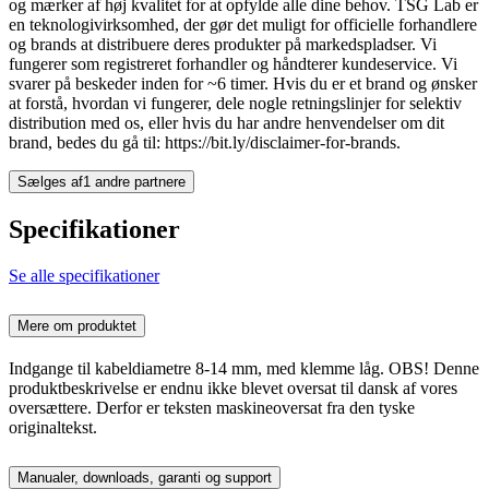
og mærker af høj kvalitet for at opfylde alle dine behov. TSG Lab er
en teknologivirksomhed, der gør det muligt for officielle forhandlere
og brands at distribuere deres produkter på markedspladser. Vi
fungerer som registreret forhandler og håndterer kundeservice. Vi
svarer på beskeder inden for ~6 timer. Hvis du er et brand og ønsker
at forstå, hvordan vi fungerer, dele nogle retningslinjer for selektiv
distribution med os, eller hvis du har andre henvendelser om dit
brand, bedes du gå til: https://bit.ly/disclaimer-for-brands.
Sælges af
1 andre partnere
Specifikationer
Se alle specifikationer
Mere om produktet
Indgange til kabeldiametre 8-14 mm, med klemme låg. OBS! Denne
produktbeskrivelse er endnu ikke blevet oversat til dansk af vores
oversættere. Derfor er teksten maskineoversat fra den tyske
originaltekst.
Manualer, downloads, garanti og support