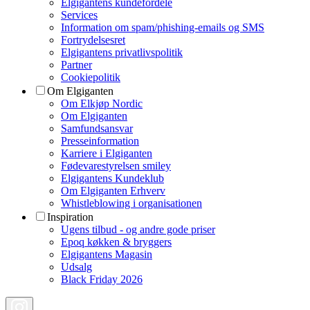
Elgigantens kundefordele
Services
Information om spam/phishing-emails og SMS
Fortrydelsesret
Elgigantens privatlivspolitik
Partner
Cookiepolitik
Om Elgiganten
Om Elkjøp Nordic
Om Elgiganten
Samfundsansvar
Presseinformation
Karriere i Elgiganten
Fødevarestyrelsen smiley
Elgigantens Kundeklub
Om Elgiganten Erhverv
Whistleblowing i organisationen
Inspiration
Ugens tilbud - og andre gode priser
Epoq køkken & bryggers
Elgigantens Magasin
Udsalg
Black Friday 2026