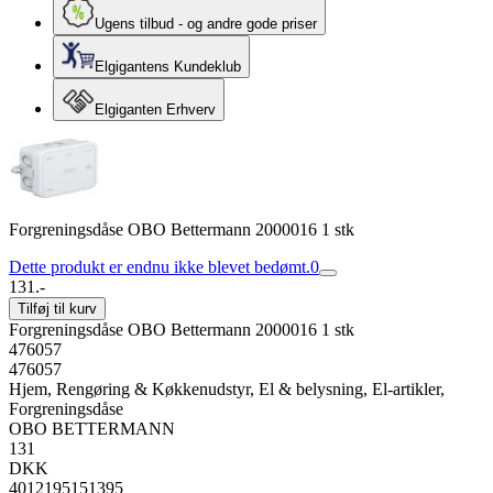
Ugens tilbud - og andre gode priser
Elgigantens Kundeklub
Elgiganten Erhverv
Forgreningsdåse OBO Bettermann 2000016 1 stk
Dette produkt er endnu ikke blevet bedømt.
0
131.-
Tilføj til kurv
Forgreningsdåse OBO Bettermann 2000016 1 stk
476057
476057
Hjem, Rengøring & Køkkenudstyr, El & belysning, El-artikler,
Forgreningsdåse
OBO BETTERMANN
131
DKK
4012195151395