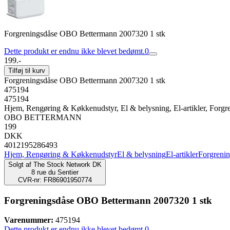
Forgreningsdåse OBO Bettermann 2007320 1 stk
Dette produkt er endnu ikke blevet bedømt.
0
199.-
Tilføj til kurv
Forgreningsdåse OBO Bettermann 2007320 1 stk
475194
475194
Hjem, Rengøring & Køkkenudstyr, El & belysning, El-artikler, Forgr
OBO BETTERMANN
199
DKK
4012195286493
Hjem, Rengøring & Køkkenudstyr
El & belysning
El-artikler
Forgreni
Solgt af
The Stock Network DK
8 rue du Sentier
CVR-nr: FR86901950774
Forgreningsdåse OBO Bettermann 2007320 1 stk
Varenummer:
475194
Dette produkt er endnu ikke blevet bedømt.
0