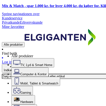
Mix & Match - spar 1.000 kr. for hver 4.000 kr. du køber for. Kl
Spring navigationen over
Kundeservice
Privatkunde
Erhvervskunde
Mine favoritter
Alle produkter
Find butik
Alle produkter
Log ind
TV, Lyd & Smart Home
Indkøbskurv
Computer & Kontor
Mobil, Tablet & Smartwatch
Gaming
Hardware