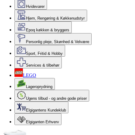
Hvidevarer
Hjem, Rengøring & Køkkenudstyr
Epoq køkken & bryggers
Personlig pleje, Skønhed & Velvære
Sport, Fritid & Hobby
Services & tilbehør
LEGO
Lageroprydning
Ugens tilbud - og andre gode priser
Elgigantens Kundeklub
Elgiganten Erhverv