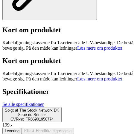
Kort om produktet
Kabelafgreningskasserne fra T-serien er alle UV-bestandige. De består
bevæge sig. På den måde kan ledninger
Læs mere om produktet
Kort om produktet
Kabelafgreningskasserne fra T-serien er alle UV-bestandige. De består
bevæge sig. På den måde kan ledninger
Læs mere om produktet
Specifikationer
Se alle specifikationer
Solgt af
The Stock Network DK
8 rue du Sentier
CVR-nr: FR86901950774
199.-
Levering
Klik & Hent
Ikke tilgængelig