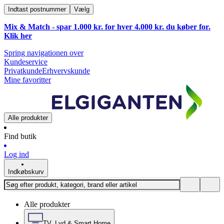
Indtast postnummer
Vælg
Mix & Match - spar 1.000 kr. for hver 4.000 kr. du køber for.
Klik
her
Spring navigationen over
Kundeservice
Privatkunde
Erhvervskunde
Mine favoritter
Alle produkter
Find butik
Log ind
Indkøbskurv
Alle produkter
TV, Lyd & Smart Home