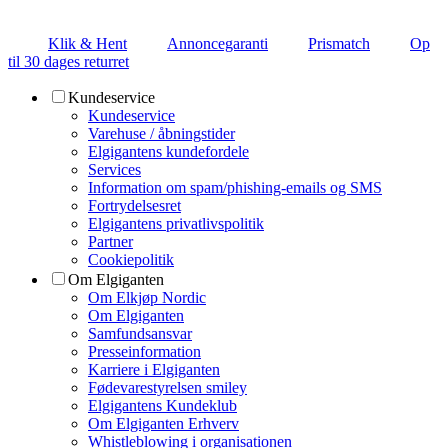
Klik & Hent
Annoncegaranti
Prismatch
Op
til 30 dages returret
Kundeservice
Kundeservice
Varehuse / åbningstider
Elgigantens kundefordele
Services
Information om spam/phishing-emails og SMS
Fortrydelsesret
Elgigantens privatlivspolitik
Partner
Cookiepolitik
Om Elgiganten
Om Elkjøp Nordic
Om Elgiganten
Samfundsansvar
Presseinformation
Karriere i Elgiganten
Fødevarestyrelsen smiley
Elgigantens Kundeklub
Om Elgiganten Erhverv
Whistleblowing i organisationen