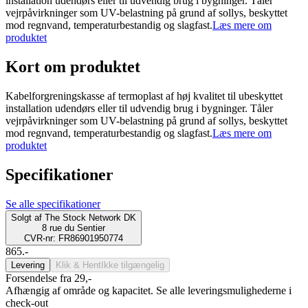
installation udendørs eller til udvendig brug i bygninger. Tåler
vejrpåvirkninger som UV-belastning på grund af sollys, beskyttet
mod regnvand, temperaturbestandig og slagfast.
Læs mere om
produktet
Kort om produktet
Kabelforgreningskasse af termoplast af høj kvalitet til ubeskyttet
installation udendørs eller til udvendig brug i bygninger. Tåler
vejrpåvirkninger som UV-belastning på grund af sollys, beskyttet
mod regnvand, temperaturbestandig og slagfast.
Læs mere om
produktet
Specifikationer
Se alle specifikationer
Solgt af
The Stock Network DK
8 rue du Sentier
CVR-nr: FR86901950774
865.-
Levering
Klik & Hent
Ikke tilgængelig
Forsendelse fra 29,-
Afhængig af område og kapacitet. Se alle leveringsmulighederne i
check-out