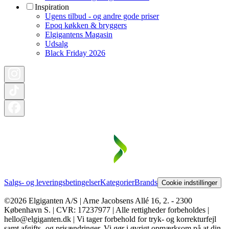
Inspiration
Ugens tilbud - og andre gode priser
Epoq køkken & bryggers
Elgigantens Magasin
Udsalg
Black Friday 2026
Salgs- og leveringsbetingelser
Kategorier
Brands
Cookie indstillinger
©2026 Elgiganten A/S | Arne Jacobsens Allé 16, 2. - 2300
København S. | CVR: 17237977 | Alle rettigheder forbeholdes |
hello@elgiganten.dk | Vi tager forbehold for tryk- og korrekturfejl
samt afgifts- og prisændringer. Vi gør i øvrigt opmærksom på at din