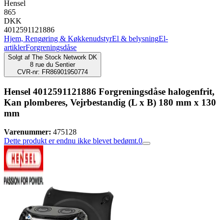
Hensel
865
DKK
4012591121886
Hjem, Rengøring & Køkkenudstyr
El & belysning
El-
artikler
Forgreningsdåse
Solgt af
The Stock Network DK
8 rue du Sentier
CVR-nr: FR86901950774
Hensel 4012591121886 Forgreningsdåse halogenfrit,
Kan plomberes, Vejrbestandig (L x B) 180 mm x 130
mm
Varenummer:
475128
Dette produkt er endnu ikke blevet bedømt.
0