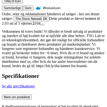
Tilføj til kurv
Sammenlign
Gem
Ønskeskyen
Ordre, retur og reklamationer håndteres af sælger - læs om denne
sælger:
Dette produkt er blevet bedømt til
The Stock Network DK
2.03 ud af 5 stjerner.
2
104
Velkommen til vores butik! Vi tilbyder et bredt udvalg af produkter
og mærker af høj kvalitet for at opfylde alle dine behov. TSG Lab er
en teknologivirksomhed, der gør det muligt for officielle forhandlere
og brands at distribuere deres produkter på markedspladser. Vi
fungerer som registreret forhandler og håndterer kundeservice. Vi
svarer på beskeder inden for ~6 timer. Hvis du er et brand og ønsker
at forstå, hvordan vi fungerer, dele nogle retningslinjer for selektiv
distribution med os, eller hvis du har andre henvendelser om dit
brand, bedes du gå til: https://bit.ly/disclaimer-for-brands.
Specifikationer
Se alle specifikationer
Mere om produktet
Kabelforgreningskasse af termoplast af høj kvalitet til ubeskyttet