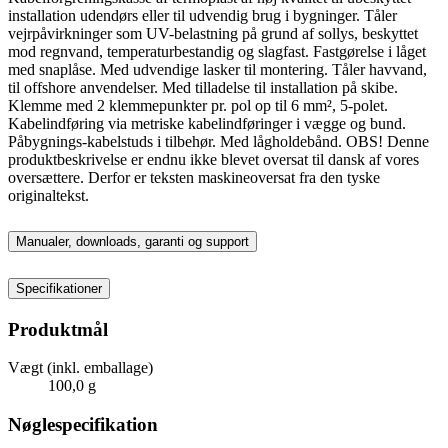
installation udendørs eller til udvendig brug i bygninger. Tåler
vejrpåvirkninger som UV-belastning på grund af sollys, beskyttet
mod regnvand, temperaturbestandig og slagfast. Fastgørelse i låget
med snaplåse. Med udvendige lasker til montering. Tåler havvand,
til offshore anvendelser. Med tilladelse til installation på skibe.
Klemme med 2 klemmepunkter pr. pol op til 6 mm², 5-polet.
Kabelindføring via metriske kabelindføringer i vægge og bund.
Påbygnings-kabelstuds i tilbehør. Med lågholdebånd. OBS! Denne
produktbeskrivelse er endnu ikke blevet oversat til dansk af vores
oversættere. Derfor er teksten maskineoversat fra den tyske
originaltekst.
Manualer, downloads, garanti og support
Specifikationer
Produktmål
Vægt (inkl. emballage)
100,0 g
Nøglespecifikation