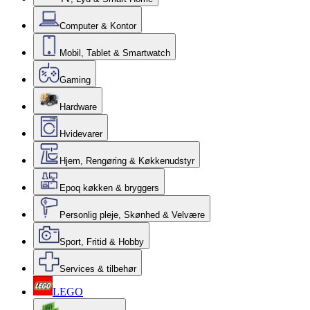
Computer & Kontor
Mobil, Tablet & Smartwatch
Gaming
Hardware
Hvidevarer
Hjem, Rengøring & Køkkenudstyr
Epoq køkken & bryggers
Personlig pleje, Skønhed & Velvære
Sport, Fritid & Hobby
Services & tilbehør
LEGO