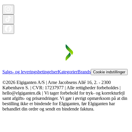
Salgs- og leveringsbetingelser
Kategorier
Brands
Cookie indstillinger
©2026 Elgiganten A/S | Arne Jacobsens Allé 16, 2. - 2300
København S. | CVR: 17237977 | Alle rettigheder forbeholdes |
hello@elgiganten.dk | Vi tager forbehold for tryk- og korrekturfejl
samt afgifts- og prisændringer. Vi gør i øvrigt opmærksom på at din
bestilling ikke er bindende for Elgiganten, før Elgiganten har
behandlet din ordre og sendt en bindende faktura.