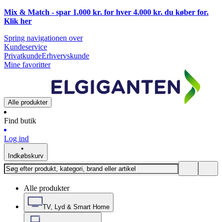
Mix & Match - spar 1.000 kr. for hver 4.000 kr. du køber for.
Klik
her
Spring navigationen over
Kundeservice
Privatkunde
Erhvervskunde
Mine favoritter
Alle produkter
Find butik
Log ind
Indkøbskurv
Alle produkter
TV, Lyd & Smart Home