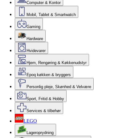
Computer & Kontor
Mobil, Tablet & Smartwatch
Gaming
Hardware
Hvidevarer
Hjem, Rengøring & Køkkenudstyr
Epoq køkken & bryggers
Personlig pleje, Skønhed & Velvære
Sport, Fritid & Hobby
Services & tilbehør
LEGO
Lageroprydning