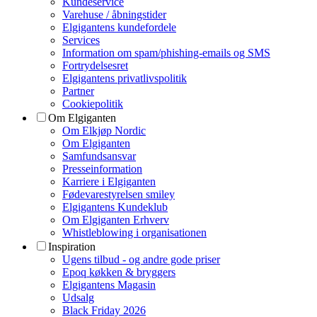
Kundeservice
Varehuse / åbningstider
Elgigantens kundefordele
Services
Information om spam/phishing-emails og SMS
Fortrydelsesret
Elgigantens privatlivspolitik
Partner
Cookiepolitik
Om Elgiganten
Om Elkjøp Nordic
Om Elgiganten
Samfundsansvar
Presseinformation
Karriere i Elgiganten
Fødevarestyrelsen smiley
Elgigantens Kundeklub
Om Elgiganten Erhverv
Whistleblowing i organisationen
Inspiration
Ugens tilbud - og andre gode priser
Epoq køkken & bryggers
Elgigantens Magasin
Udsalg
Black Friday 2026