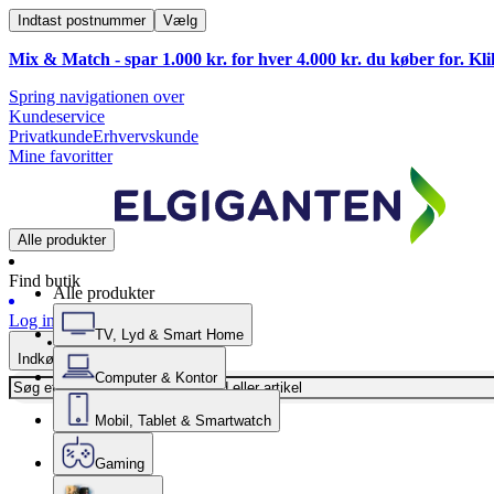
Indtast postnummer
Vælg
Mix & Match - spar 1.000 kr. for hver 4.000 kr. du køber for. Kl
Spring navigationen over
Kundeservice
Privatkunde
Erhvervskunde
Mine favoritter
Alle produkter
Find butik
Alle produkter
Log ind
TV, Lyd & Smart Home
Indkøbskurv
Computer & Kontor
Mobil, Tablet & Smartwatch
Gaming