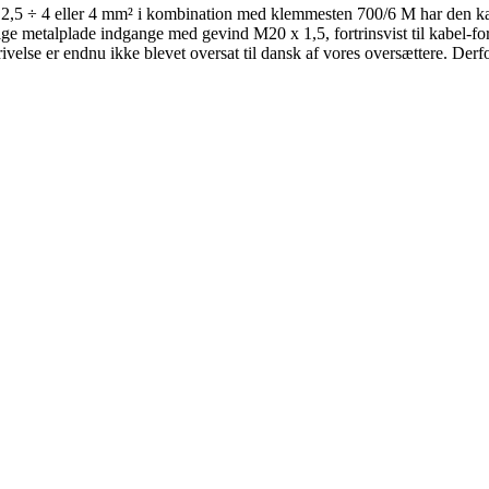
2,5 ÷ 4 eller 4 mm² i kombination med klemmesten 700/6 M har den kasse
ige metalplade indgange med gevind M20 x 1,5, fortrinsvist til kabel-f
 er endnu ikke blevet oversat til dansk af vores oversættere. Derfor 