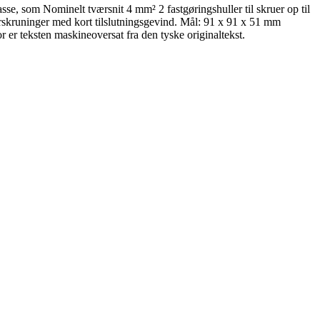
, som Nominelt tværsnit 4 mm² 2 fastgøringshuller til skruer op til
orskruninger med kort tilslutningsgevind. Mål: 91 x 91 x 51 mm
er teksten maskineoversat fra den tyske originaltekst.