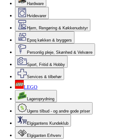
Hardware
Hvidevarer
Hjem, Rengøring & Køkkenudstyr
Epoq køkken & bryggers
Personlig pleje, Skønhed & Velvære
Sport, Fritid & Hobby
Services & tilbehør
LEGO
Lageroprydning
Ugens tilbud - og andre gode priser
Elgigantens Kundeklub
Elgiganten Erhverv