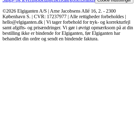
Cookie indstillinger
©2026 Elgiganten A/S | Arne Jacobsens Allé 16, 2. - 2300
København S. | CVR: 17237977 | Alle rettigheder forbeholdes |
hello@elgiganten.dk | Vi tager forbehold for tryk- og korrekturfejl
samt afgifts- og prisændringer. Vi gør i øvrigt opmærksom på at din
bestilling ikke er bindende for Elgiganten, før Elgiganten har
behandlet din ordre og sendt en bindende faktura.