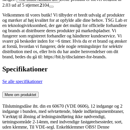
2.03 ud af 5 stjerner.
2
104
Velkommen til vores butik! Vi tilbyder et bredt udvalg af produkter
og mærker af høj kvalitet for at opfylde alle dine behov. TSG Lab er
en teknologivirksomhed, der gør det muligt for officielle forhandlere
og brands at distribuere deres produkter på markedspladser. Vi
fungerer som registreret forhandler og håndterer kundeservice. Vi
svarer på beskeder inden for ~6 timer. Hvis du er et brand og ønsker
at forstå, hvordan vi fungerer, dele nogle retningslinjer for selektiv
distribution med os, eller hvis du har andre henvendelser om dit
brand, bedes du gå til: https://bit.ly/disclaimer-for-brands.
Specifikationer
Se alle specifikationer
Mere om produktet
Tilslutningsdåse iht. din en 60670 (VDE 0606), 12 indgange og 2
indgange i bunden, med selvtættende, bløde indføringsmembraner,
Værktøj til åbning af ledningsindføring ikke nødvendigt,
tætningsområde 2-14mm, med indvendige fastgørelsessteder, sort,
uden klemme, Til VDE-segl. Enkeltklemmer OBS! Denne