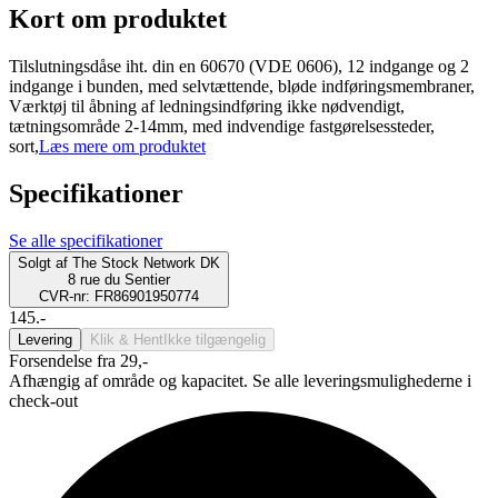
Kort om produktet
Tilslutningsdåse iht. din en 60670 (VDE 0606), 12 indgange og 2
indgange i bunden, med selvtættende, bløde indføringsmembraner,
Værktøj til åbning af ledningsindføring ikke nødvendigt,
tætningsområde 2-14mm, med indvendige fastgørelsessteder,
sort,
Læs mere om produktet
Specifikationer
Se alle specifikationer
Solgt af
The Stock Network DK
8 rue du Sentier
CVR-nr: FR86901950774
145.-
Levering
Klik & Hent
Ikke tilgængelig
Forsendelse fra 29,-
Afhængig af område og kapacitet. Se alle leveringsmulighederne i
check-out