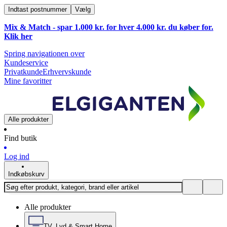
Indtast postnummer
Vælg
Mix & Match - spar 1.000 kr. for hver 4.000 kr. du køber for.
Klik
her
Spring navigationen over
Kundeservice
Privatkunde
Erhvervskunde
Mine favoritter
Alle produkter
Find butik
Log ind
Indkøbskurv
Alle produkter
TV, Lyd & Smart Home