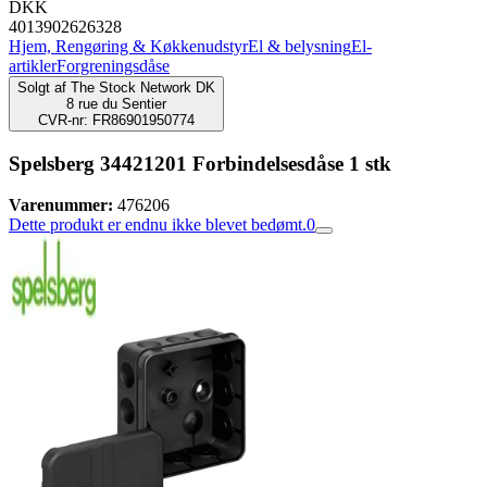
DKK
4013902626328
Hjem, Rengøring & Køkkenudstyr
El & belysning
El-
artikler
Forgreningsdåse
Solgt af
The Stock Network DK
8 rue du Sentier
CVR-nr: FR86901950774
Spelsberg 34421201 Forbindelsesdåse 1 stk
Varenummer:
476206
Dette produkt er endnu ikke blevet bedømt.
0