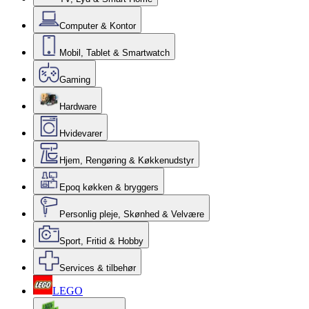
Computer & Kontor
Mobil, Tablet & Smartwatch
Gaming
Hardware
Hvidevarer
Hjem, Rengøring & Køkkenudstyr
Epoq køkken & bryggers
Personlig pleje, Skønhed & Velvære
Sport, Fritid & Hobby
Services & tilbehør
LEGO