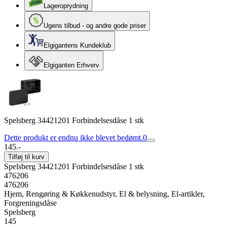
Lageroprydning
Ugens tilbud - og andre gode priser
Elgigantens Kundeklub
Elgiganten Erhverv
Spelsberg 34421201 Forbindelsesdåse 1 stk
Dette produkt er endnu ikke blevet bedømt.
0
145.-
Tilføj til kurv
Spelsberg 34421201 Forbindelsesdåse 1 stk
476206
476206
Hjem, Rengøring & Køkkenudstyr, El & belysning, El-artikler,
Forgreningsdåse
Spelsberg
145