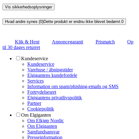
Vis sikkerhedsoplysninger
Hvad andre synes (0)
Dette produkt er endnu ikke blevet bedømt.
0
Klik & Hent
Annoncegaranti
Prismatch
Op
til 30 dages returret
Kundeservice
Kundeservice
Varehuse / åbningstider
Elgigantens kundefordele
Services
Information om spam/phishing-emails og SMS
Fortrydelsesret
Elgigantens privatlivspolitik
Partner
Cookiepolitik
Om Elgiganten
Om Elkjøp Nordic
Om Elgiganten
Samfundsansvar
Presseinformation