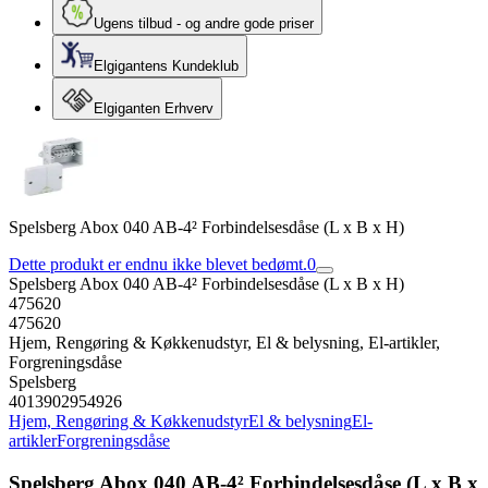
Ugens tilbud - og andre gode priser
Elgigantens Kundeklub
Elgiganten Erhverv
Spelsberg Abox 040 AB-4² Forbindelsesdåse (L x B x H)
Dette produkt er endnu ikke blevet bedømt.
0
Spelsberg Abox 040 AB-4² Forbindelsesdåse (L x B x H)
475620
475620
Hjem, Rengøring & Køkkenudstyr, El & belysning, El-artikler,
Forgreningsdåse
Spelsberg
4013902954926
Hjem, Rengøring & Køkkenudstyr
El & belysning
El-
artikler
Forgreningsdåse
Spelsberg Abox 040 AB-4² Forbindelsesdåse (L x B x