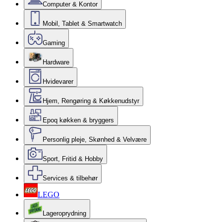
Computer & Kontor
Mobil, Tablet & Smartwatch
Gaming
Hardware
Hvidevarer
Hjem, Rengøring & Køkkenudstyr
Epoq køkken & bryggers
Personlig pleje, Skønhed & Velvære
Sport, Fritid & Hobby
Services & tilbehør
LEGO
Lageroprydning