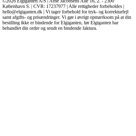
©2026 Elgiganten A/S | Arne Jacobsens Allé 16, 2. - 2300
København S. | CVR: 17237977 | Alle rettigheder forbeholdes |
hello@elgiganten.dk | Vi tager forbehold for tryk- og korrekturfejl
samt afgifts- og prisændringer. Vi gør i øvrigt opmærksom på at din
bestilling ikke er bindende for Elgiganten, før Elgiganten har
behandlet din ordre og sendt en bindende faktura.