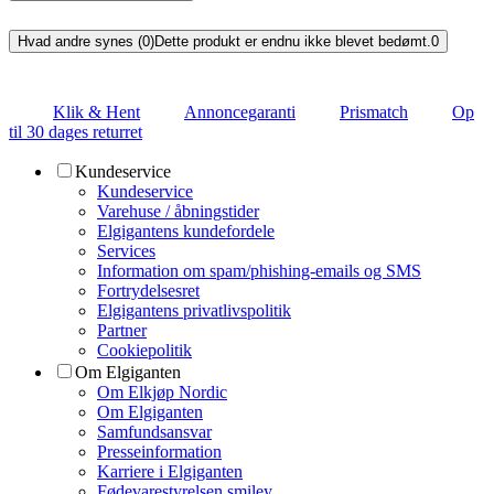
Hvad andre synes (0)
Dette produkt er endnu ikke blevet bedømt.
0
Klik & Hent
Annoncegaranti
Prismatch
Op
til 30 dages returret
Kundeservice
Kundeservice
Varehuse / åbningstider
Elgigantens kundefordele
Services
Information om spam/phishing-emails og SMS
Fortrydelsesret
Elgigantens privatlivspolitik
Partner
Cookiepolitik
Om Elgiganten
Om Elkjøp Nordic
Om Elgiganten
Samfundsansvar
Presseinformation
Karriere i Elgiganten
Fødevarestyrelsen smiley