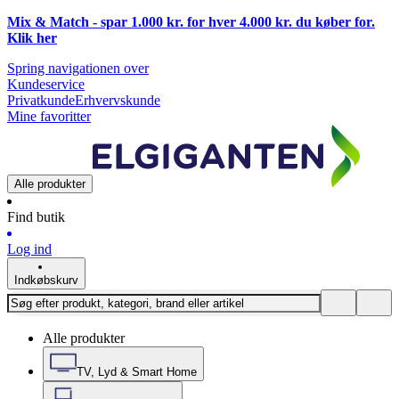
Mix & Match - spar 1.000 kr. for hver 4.000 kr. du køber for.
Klik
her
Spring navigationen over
Kundeservice
Privatkunde
Erhvervskunde
Mine favoritter
Alle produkter
Find butik
Log ind
Indkøbskurv
Alle produkter
TV, Lyd & Smart Home