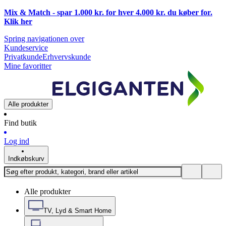
Mix & Match - spar 1.000 kr. for hver 4.000 kr. du køber for.
Klik
her
Spring navigationen over
Kundeservice
Privatkunde
Erhvervskunde
Mine favoritter
Alle produkter
Find butik
Log ind
Indkøbskurv
Alle produkter
TV, Lyd & Smart Home