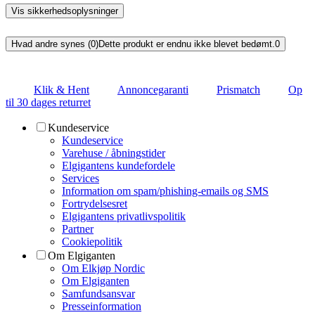
Vis sikkerhedsoplysninger
Hvad andre synes (0)
Dette produkt er endnu ikke blevet bedømt.
0
Klik & Hent
Annoncegaranti
Prismatch
Op
til 30 dages returret
Kundeservice
Kundeservice
Varehuse / åbningstider
Elgigantens kundefordele
Services
Information om spam/phishing-emails og SMS
Fortrydelsesret
Elgigantens privatlivspolitik
Partner
Cookiepolitik
Om Elgiganten
Om Elkjøp Nordic
Om Elgiganten
Samfundsansvar
Presseinformation