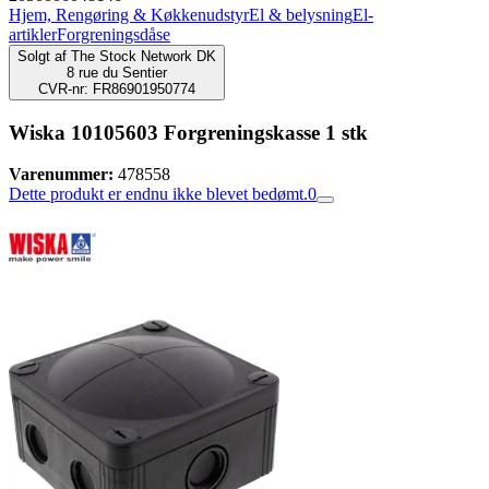
Hjem, Rengøring & Køkkenudstyr
El & belysning
El-
artikler
Forgreningsdåse
Solgt af
The Stock Network DK
8 rue du Sentier
CVR-nr: FR86901950774
Wiska 10105603 Forgreningskasse 1 stk
Varenummer:
478558
Dette produkt er endnu ikke blevet bedømt.
0