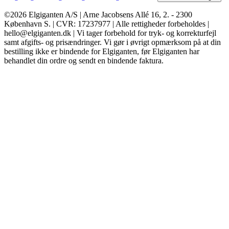
©2026 Elgiganten A/S | Arne Jacobsens Allé 16, 2. - 2300
København S. | CVR: 17237977 | Alle rettigheder forbeholdes |
hello@elgiganten.dk | Vi tager forbehold for tryk- og korrekturfejl
samt afgifts- og prisændringer. Vi gør i øvrigt opmærksom på at din
bestilling ikke er bindende for Elgiganten, før Elgiganten har
behandlet din ordre og sendt en bindende faktura.