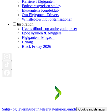
Karriere i Elgiganten
Fødevarestyrelsen smiley
Elgigantens Kundeklub
Om Elgiganten Erhverv
Whistleblowing i organisationen
Inspiration
Ugens tilbud - og andre gode priser
Epoq køkken & bryggers
Elgigantens Magasin
Udsalg
Black Friday 2026
Salgs- og leveringsbetingelser
Kategorier
Brands
Cookie indstillinger