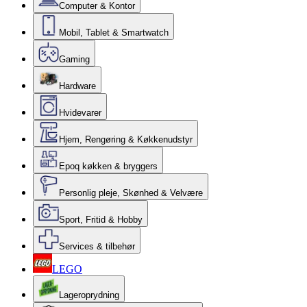
Computer & Kontor
Mobil, Tablet & Smartwatch
Gaming
Hardware
Hvidevarer
Hjem, Rengøring & Køkkenudstyr
Epoq køkken & bryggers
Personlig pleje, Skønhed & Velvære
Sport, Fritid & Hobby
Services & tilbehør
LEGO
Lageroprydning