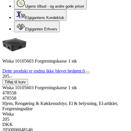
Ugens tilbud - og andre gode priser
Elgigantens Kundeklub
Elgiganten Erhverv
Wiska 10105603 Forgreningskasse 1 stk
Dette produkt er endnu ikke blevet bedømt.
0
205.-
Tilføj til kurv
Wiska 10105603 Forgreningskasse 1 stk
478558
478558
Hjem, Rengøring & Køkkenudstyr, El & belysning, El-artikler,
Forgreningsdåse
Wiska
205
DKK
2050006048146