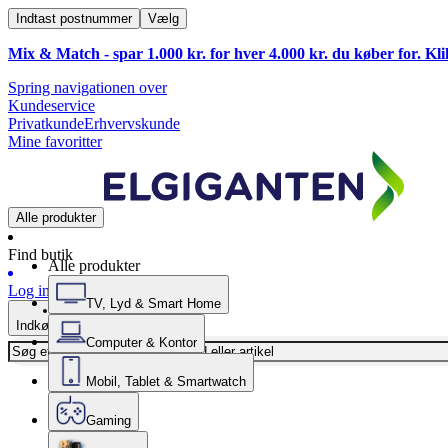
Indtast postnummer
Vælg
Mix & Match - spar 1.000 kr. for hver 4.000 kr. du køber for. Kl
Spring navigationen over
Kundeservice
Privatkunde
Erhvervskunde
Mine favoritter
Alle produkter
Find butik
Alle produkter
Log ind
TV, Lyd & Smart Home
Indkøbskurv
Computer & Kontor
Mobil, Tablet & Smartwatch
Gaming