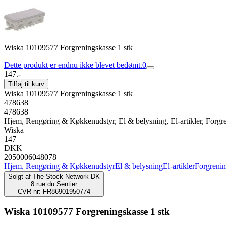
Wiska 10109577 Forgreningskasse 1 stk
Dette produkt er endnu ikke blevet bedømt.
0
147.-
Tilføj til kurv
Wiska 10109577 Forgreningskasse 1 stk
478638
478638
Hjem, Rengøring & Køkkenudstyr, El & belysning, El-artikler, Forgr
Wiska
147
DKK
2050006048078
Hjem, Rengøring & Køkkenudstyr
El & belysning
El-artikler
Forgreni
Solgt af
The Stock Network DK
8 rue du Sentier
CVR-nr: FR86901950774
Wiska 10109577 Forgreningskasse 1 stk