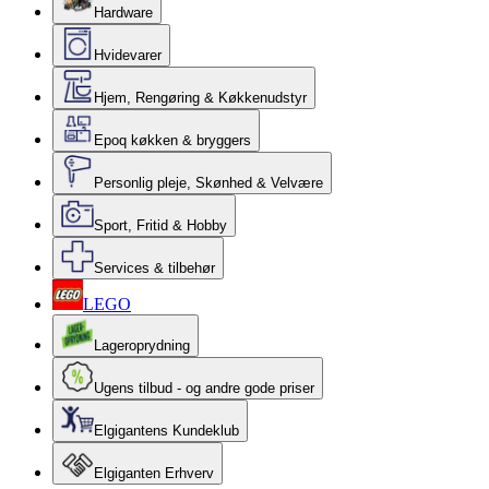
Hardware
Hvidevarer
Hjem, Rengøring & Køkkenudstyr
Epoq køkken & bryggers
Personlig pleje, Skønhed & Velvære
Sport, Fritid & Hobby
Services & tilbehør
LEGO
Lageroprydning
Ugens tilbud - og andre gode priser
Elgigantens Kundeklub
Elgiganten Erhverv