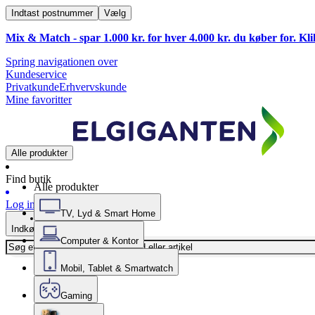
Indtast postnummer
Vælg
Mix & Match - spar 1.000 kr. for hver 4.000 kr. du køber for. Kl
Spring navigationen over
Kundeservice
Privatkunde
Erhvervskunde
Mine favoritter
Alle produkter
Find butik
Alle produkter
Log ind
TV, Lyd & Smart Home
Indkøbskurv
Computer & Kontor
Mobil, Tablet & Smartwatch
Gaming