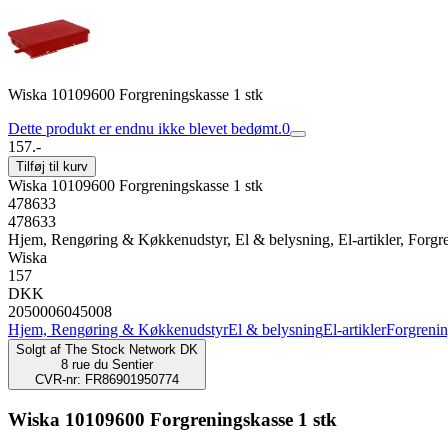
Wiska 10109600 Forgreningskasse 1 stk
Dette produkt er endnu ikke blevet bedømt.
0
157.-
Tilføj til kurv
Wiska 10109600 Forgreningskasse 1 stk
478633
478633
Hjem, Rengøring & Køkkenudstyr, El & belysning, El-artikler, Forgr
Wiska
157
DKK
2050006045008
Hjem, Rengøring & Køkkenudstyr
El & belysning
El-artikler
Forgreni
Solgt af
The Stock Network DK
8 rue du Sentier
CVR-nr: FR86901950774
Wiska 10109600 Forgreningskasse 1 stk