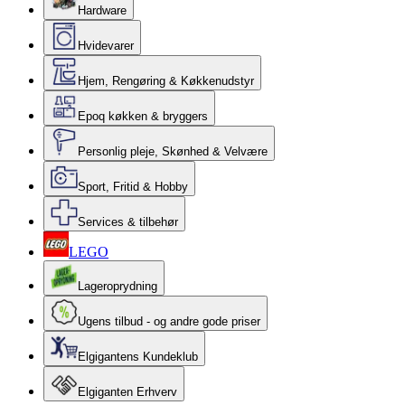
Hardware
Hvidevarer
Hjem, Rengøring & Køkkenudstyr
Epoq køkken & bryggers
Personlig pleje, Skønhed & Velvære
Sport, Fritid & Hobby
Services & tilbehør
LEGO
Lageroprydning
Ugens tilbud - og andre gode priser
Elgigantens Kundeklub
Elgiganten Erhverv