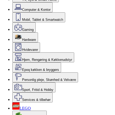
Computer & Kontor
Mobil, Tablet & Smartwatch
Gaming
Hardware
Hvidevarer
Hjem, Rengøring & Køkkenudstyr
Epoq køkken & bryggers
Personlig pleje, Skønhed & Velvære
Sport, Fritid & Hobby
Services & tilbehør
LEGO