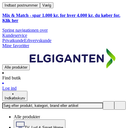
Indtast postnummer
Vælg
Mix & Match - spar 1.000 kr. for hver 4.000 kr. du køber for.
Klik
her
Spring navigationen over
Kundeservice
Privatkunde
Erhvervskunde
Mine favoritter
Alle produkter
Find butik
Log ind
Indkøbskurv
Alle produkter
TV, Lyd & Smart Home