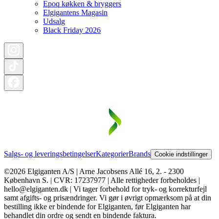
Epoq køkken & bryggers
Elgigantens Magasin
Udsalg
Black Friday 2026
Salgs- og leveringsbetingelser
Kategorier
Brands
Cookie indstillinger
©2026 Elgiganten A/S | Arne Jacobsens Allé 16, 2. - 2300
København S. | CVR: 17237977 | Alle rettigheder forbeholdes |
hello@elgiganten.dk | Vi tager forbehold for tryk- og korrekturfejl
samt afgifts- og prisændringer. Vi gør i øvrigt opmærksom på at din
bestilling ikke er bindende for Elgiganten, før Elgiganten har
behandlet din ordre og sendt en bindende faktura.