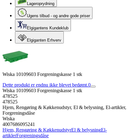
Lageroprydning
Ugens tilbud - og andre gode priser
Elgigantens Kundeklub
Elgiganten Erhverv
Wiska 10109603 Forgreningskasse 1 stk
Dette produkt er endnu ikke blevet bedømt.
0
Wiska 10109603 Forgreningskasse 1 stk
478525
478525
Hjem, Rengøring & Køkkenudstyr, El & belysning, El-artikler,
Forgreningsdåse
Wiska
4007686095241
Hjem, Rengøring & Køkkenudstyr
El & belysning
El-
artikler
Forgreningsdåse