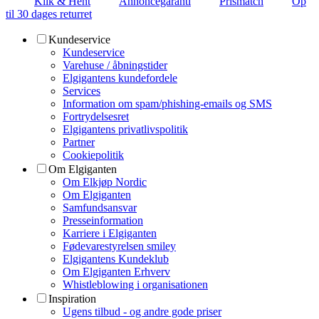
Klik & Hent
Annoncegaranti
Prismatch
Op
til 30 dages returret
Kundeservice
Kundeservice
Varehuse / åbningstider
Elgigantens kundefordele
Services
Information om spam/phishing-emails og SMS
Fortrydelsesret
Elgigantens privatlivspolitik
Partner
Cookiepolitik
Om Elgiganten
Om Elkjøp Nordic
Om Elgiganten
Samfundsansvar
Presseinformation
Karriere i Elgiganten
Fødevarestyrelsen smiley
Elgigantens Kundeklub
Om Elgiganten Erhverv
Whistleblowing i organisationen
Inspiration
Ugens tilbud - og andre gode priser