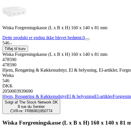
Wiska Forgreningskasse (L x B x H) 160 x 140 x 81 mm
Dette produkt er endnu ikke blevet bedømt.
0
546.-
Tilføj til kurv
Wiska Forgreningskasse (L x B x H) 160 x 140 x 81 mm
478590
478590
Hjem, Rengøring & Køkkenudstyr, El & belysning, El-artikler, Forgr
Wiska
546
DKK
2050003939690
Hjem, Rengøring & Køkkenudstyr
El & belysning
El-artikler
Forgreni
Solgt af
The Stock Network DK
8 rue du Sentier
CVR-nr: FR86901950774
Wiska Forgreningskasse (L x B x H) 160 x 140 x 81