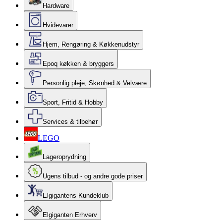
Hardware
Hvidevarer
Hjem, Rengøring & Køkkenudstyr
Epoq køkken & bryggers
Personlig pleje, Skønhed & Velvære
Sport, Fritid & Hobby
Services & tilbehør
LEGO
Lageroprydning
Ugens tilbud - og andre gode priser
Elgigantens Kundeklub
Elgiganten Erhverv