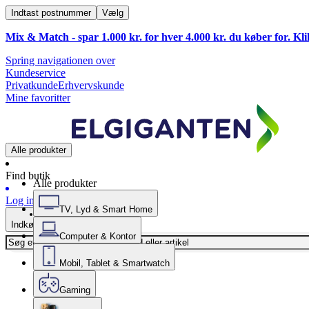
Indtast postnummer
Vælg
Mix & Match - spar 1.000 kr. for hver 4.000 kr. du køber for. Kl
Spring navigationen over
Kundeservice
Privatkunde
Erhvervskunde
Mine favoritter
Alle produkter
Find butik
Alle produkter
Log ind
TV, Lyd & Smart Home
Indkøbskurv
Computer & Kontor
Mobil, Tablet & Smartwatch
Gaming