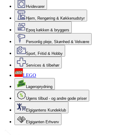
Hvidevarer
Hjem, Rengøring & Køkkenudstyr
Epoq køkken & bryggers
Personlig pleje, Skønhed & Velvære
Sport, Fritid & Hobby
Services & tilbehør
LEGO
Lageroprydning
Ugens tilbud - og andre gode priser
Elgigantens Kundeklub
Elgiganten Erhverv