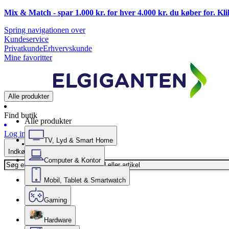
Mix & Match - spar 1.000 kr. for hver 4.000 kr. du køber for. Kl
Spring navigationen over
Kundeservice
Privatkunde
Erhvervskunde
Mine favoritter
Alle produkter
Find butik
Alle produkter
Log ind
TV, Lyd & Smart Home
Indkøbskurv
Computer & Kontor
Mobil, Tablet & Smartwatch
Gaming
Hardware