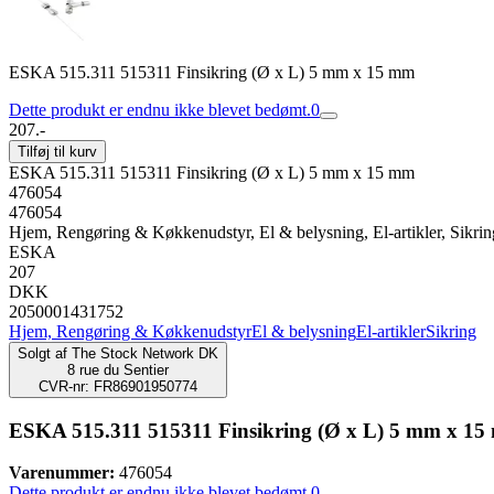
ESKA 515.311 515311 Finsikring (Ø x L) 5 mm x 15 mm
Dette produkt er endnu ikke blevet bedømt.
0
207.-
Tilføj til kurv
ESKA 515.311 515311 Finsikring (Ø x L) 5 mm x 15 mm
476054
476054
Hjem, Rengøring & Køkkenudstyr, El & belysning, El-artikler, Sikrin
ESKA
207
DKK
2050001431752
Hjem, Rengøring & Køkkenudstyr
El & belysning
El-artikler
Sikring
Solgt af
The Stock Network DK
8 rue du Sentier
CVR-nr: FR86901950774
ESKA 515.311 515311 Finsikring (Ø x L) 5 mm x 1
Varenummer:
476054
Dette produkt er endnu ikke blevet bedømt.
0