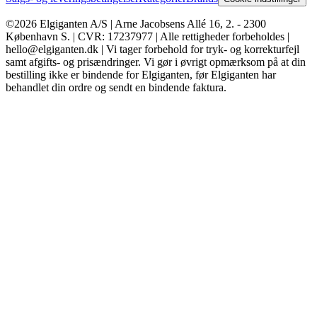
©2026 Elgiganten A/S | Arne Jacobsens Allé 16, 2. - 2300
København S. | CVR: 17237977 | Alle rettigheder forbeholdes |
hello@elgiganten.dk | Vi tager forbehold for tryk- og korrekturfejl
samt afgifts- og prisændringer. Vi gør i øvrigt opmærksom på at din
bestilling ikke er bindende for Elgiganten, før Elgiganten har
behandlet din ordre og sendt en bindende faktura.