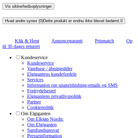
Vis sikkerhedsoplysninger
Hvad andre synes (0)
Dette produkt er endnu ikke blevet bedømt.
0
Klik & Hent
Annoncegaranti
Prismatch
Op
til 30 dages returret
Kundeservice
Kundeservice
Varehuse / åbningstider
Elgigantens kundefordele
Services
Information om spam/phishing-emails og SMS
Fortrydelsesret
Elgigantens privatlivspolitik
Partner
Cookiepolitik
Om Elgiganten
Om Elkjøp Nordic
Om Elgiganten
Samfundsansvar
Presseinformation