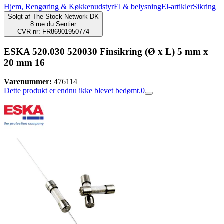
Hjem, Rengøring & Køkkenudstyr
El & belysning
El-artikler
Sikring
Solgt af
The Stock Network DK
8 rue du Sentier
CVR-nr: FR86901950774
ESKA 520.030 520030 Finsikring (Ø x L) 5 mm x
20 mm 16
Varenummer:
476114
Dette produkt er endnu ikke blevet bedømt.
0