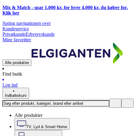
Mix & Match - spar 1.000 kr. for hver 4.000 kr. du køber for.
Klik
her
Spring navigationen over
Kundeservice
Privatkunde
Erhvervskunde
Mine favoritter
Alle produkter
Find butik
Log ind
Indkøbskurv
Alle produkter
TV, Lyd & Smart Home