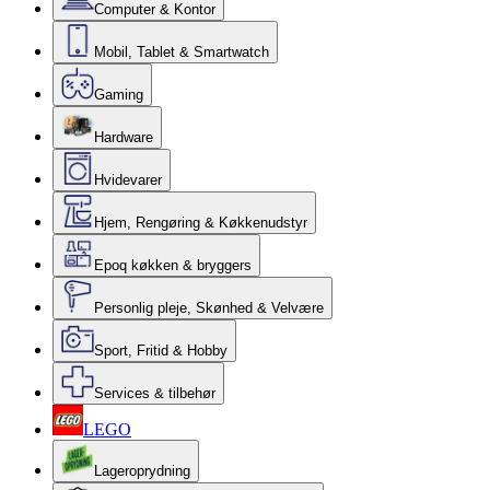
Computer & Kontor
Mobil, Tablet & Smartwatch
Gaming
Hardware
Hvidevarer
Hjem, Rengøring & Køkkenudstyr
Epoq køkken & bryggers
Personlig pleje, Skønhed & Velvære
Sport, Fritid & Hobby
Services & tilbehør
LEGO
Lageroprydning