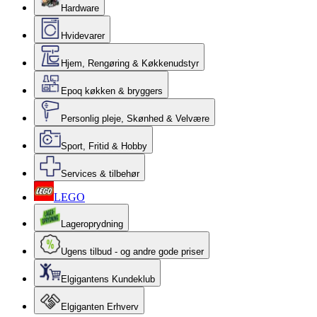
Hardware
Hvidevarer
Hjem, Rengøring & Køkkenudstyr
Epoq køkken & bryggers
Personlig pleje, Skønhed & Velvære
Sport, Fritid & Hobby
Services & tilbehør
LEGO
Lageroprydning
Ugens tilbud - og andre gode priser
Elgigantens Kundeklub
Elgiganten Erhverv