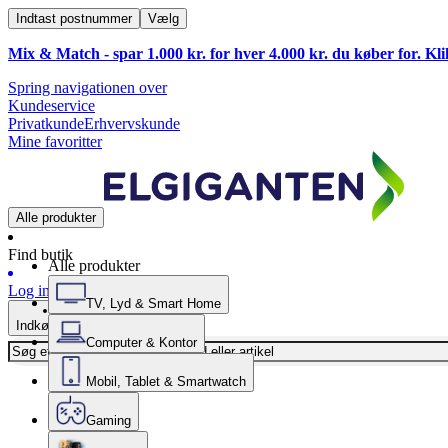
Indtast postnummer
Vælg
Mix & Match - spar 1.000 kr. for hver 4.000 kr. du køber for. Kl
Spring navigationen over
Kundeservice
Privatkunde
Erhvervskunde
Mine favoritter
Alle produkter
Find butik
Alle produkter
Log ind
TV, Lyd & Smart Home
Indkøbskurv
Computer & Kontor
Mobil, Tablet & Smartwatch
Gaming