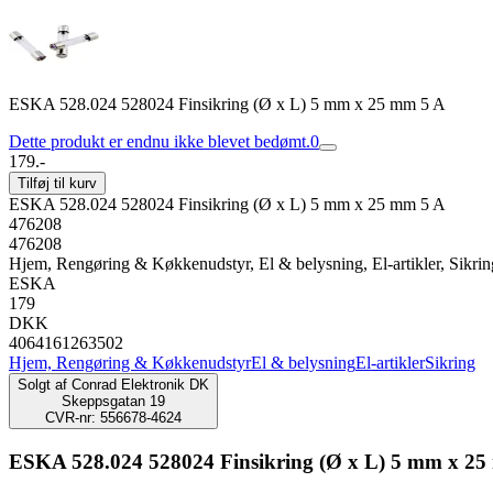
ESKA 528.024 528024 Finsikring (Ø x L) 5 mm x 25 mm 5 A
Dette produkt er endnu ikke blevet bedømt.
0
179.-
Tilføj til kurv
ESKA 528.024 528024 Finsikring (Ø x L) 5 mm x 25 mm 5 A
476208
476208
Hjem, Rengøring & Køkkenudstyr, El & belysning, El-artikler, Sikrin
ESKA
179
DKK
4064161263502
Hjem, Rengøring & Køkkenudstyr
El & belysning
El-artikler
Sikring
Solgt af
Conrad Elektronik DK
Skeppsgatan 19
CVR-nr: 556678-4624
ESKA 528.024 528024 Finsikring (Ø x L) 5 mm x 25