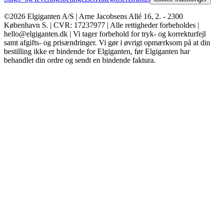
©2026 Elgiganten A/S | Arne Jacobsens Allé 16, 2. - 2300
København S. | CVR: 17237977 | Alle rettigheder forbeholdes |
hello@elgiganten.dk | Vi tager forbehold for tryk- og korrekturfejl
samt afgifts- og prisændringer. Vi gør i øvrigt opmærksom på at din
bestilling ikke er bindende for Elgiganten, før Elgiganten har
behandlet din ordre og sendt en bindende faktura.