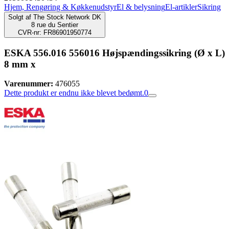
Hjem, Rengøring & Køkkenudstyr
El & belysning
El-artikler
Sikring
Solgt af
The Stock Network DK
8 rue du Sentier
CVR-nr: FR86901950774
ESKA 556.016 556016 Højspændingssikring (Ø x L)
8 mm x
Varenummer:
476055
Dette produkt er endnu ikke blevet bedømt.
0