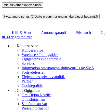
Vis sikkerhedsoplysninger
Hvad andre synes (0)
Dette produkt er endnu ikke blevet bedømt.
0
Klik & Hent
Annoncegaranti
Prismatch
Op
til 30 dages returret
Kundeservice
Kundeservice
Varehuse / åbningstider
Elgigantens kundefordele
Services
Information om spam/phishing-emails og SMS
Fortrydelsesret
Elgigantens privatlivspolitik
Partner
Cookiepolitik
Om Elgiganten
Om Elkjøp Nordic
Om Elgiganten
Samfundsansvar
Presseinformation