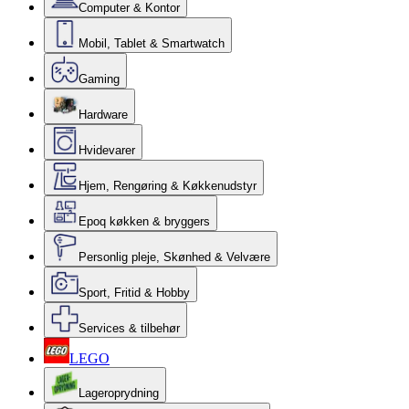
Computer & Kontor
Mobil, Tablet & Smartwatch
Gaming
Hardware
Hvidevarer
Hjem, Rengøring & Køkkenudstyr
Epoq køkken & bryggers
Personlig pleje, Skønhed & Velvære
Sport, Fritid & Hobby
Services & tilbehør
LEGO
Lageroprydning