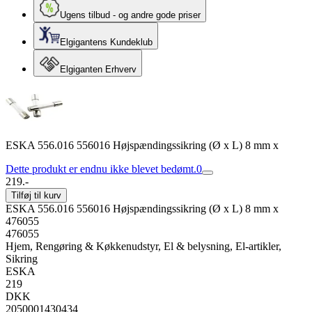
Ugens tilbud - og andre gode priser
Elgigantens Kundeklub
Elgiganten Erhverv
ESKA 556.016 556016 Højspændingssikring (Ø x L) 8 mm x
Dette produkt er endnu ikke blevet bedømt.
0
219.-
Tilføj til kurv
ESKA 556.016 556016 Højspændingssikring (Ø x L) 8 mm x
476055
476055
Hjem, Rengøring & Køkkenudstyr, El & belysning, El-artikler,
Sikring
ESKA
219
DKK
2050001430434