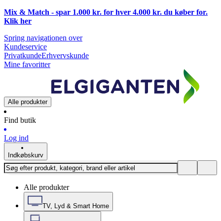
Mix & Match - spar 1.000 kr. for hver 4.000 kr. du køber for.
Klik
her
Spring navigationen over
Kundeservice
Privatkunde
Erhvervskunde
Mine favoritter
Alle produkter
Find butik
Log ind
Indkøbskurv
Alle produkter
TV, Lyd & Smart Home