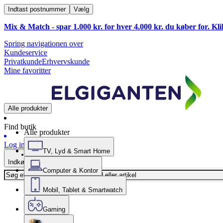
Indtast postnummer
Vælg
Mix & Match - spar 1.000 kr. for hver 4.000 kr. du køber for. Kl
Spring navigationen over
Kundeservice
Privatkunde
Erhvervskunde
Mine favoritter
Alle produkter
Find butik
Alle produkter
Log ind
TV, Lyd & Smart Home
Indkøbskurv
Computer & Kontor
Mobil, Tablet & Smartwatch
Gaming