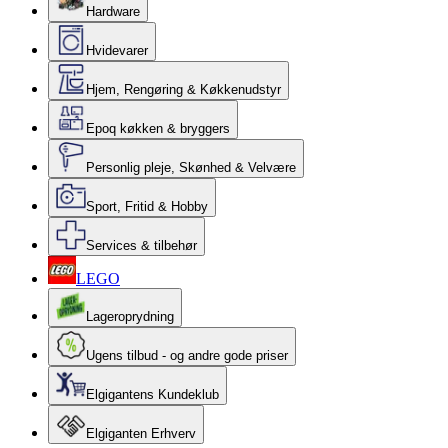
Hardware
Hvidevarer
Hjem, Rengøring & Køkkenudstyr
Epoq køkken & bryggers
Personlig pleje, Skønhed & Velvære
Sport, Fritid & Hobby
Services & tilbehør
LEGO
Lageroprydning
Ugens tilbud - og andre gode priser
Elgigantens Kundeklub
Elgiganten Erhverv