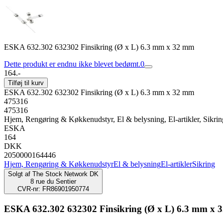
ESKA 632.302 632302 Finsikring (Ø x L) 6.3 mm x 32 mm
Dette produkt er endnu ikke blevet bedømt.
0
164.-
Tilføj til kurv
ESKA 632.302 632302 Finsikring (Ø x L) 6.3 mm x 32 mm
475316
475316
Hjem, Rengøring & Køkkenudstyr, El & belysning, El-artikler, Sikrin
ESKA
164
DKK
2050000164446
Hjem, Rengøring & Køkkenudstyr
El & belysning
El-artikler
Sikring
Solgt af
The Stock Network DK
8 rue du Sentier
CVR-nr: FR86901950774
ESKA 632.302 632302 Finsikring (Ø x L) 6.3 mm x