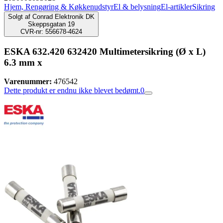
Hjem, Rengøring & Køkkenudstyr
El & belysning
El-artikler
Sikring
Solgt af
Conrad Elektronik DK
Skeppsgatan 19
CVR-nr: 556678-4624
ESKA 632.420 632420 Multimetersikring (Ø x L)
6.3 mm x
Varenummer:
476542
Dette produkt er endnu ikke blevet bedømt.
0