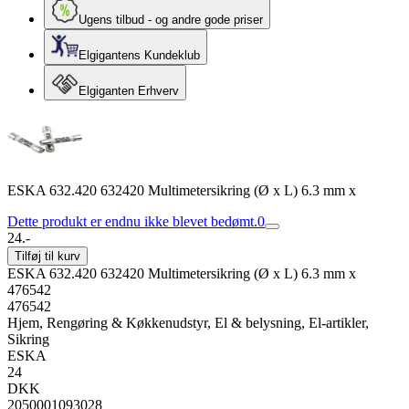
Ugens tilbud - og andre gode priser
Elgigantens Kundeklub
Elgiganten Erhverv
ESKA 632.420 632420 Multimetersikring (Ø x L) 6.3 mm x
Dette produkt er endnu ikke blevet bedømt.
0
24.-
Tilføj til kurv
ESKA 632.420 632420 Multimetersikring (Ø x L) 6.3 mm x
476542
476542
Hjem, Rengøring & Køkkenudstyr, El & belysning, El-artikler,
Sikring
ESKA
24
DKK
2050001093028