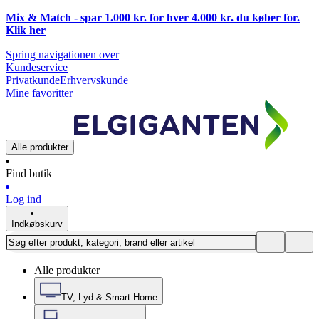
Mix & Match - spar 1.000 kr. for hver 4.000 kr. du køber for.
Klik
her
Spring navigationen over
Kundeservice
Privatkunde
Erhvervskunde
Mine favoritter
Alle produkter
Find butik
Log ind
Indkøbskurv
Alle produkter
TV, Lyd & Smart Home