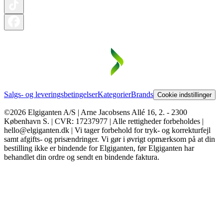
Salgs- og leveringsbetingelser
Kategorier
Brands
Cookie indstillinger
©2026 Elgiganten A/S | Arne Jacobsens Allé 16, 2. - 2300
København S. | CVR: 17237977 | Alle rettigheder forbeholdes |
hello@elgiganten.dk | Vi tager forbehold for tryk- og korrekturfejl
samt afgifts- og prisændringer. Vi gør i øvrigt opmærksom på at din
bestilling ikke er bindende for Elgiganten, før Elgiganten har
behandlet din ordre og sendt en bindende faktura.