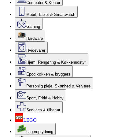
Computer & Kontor
Mobil, Tablet & Smartwatch
Gaming
Hardware
Hvidevarer
Hjem, Rengøring & Køkkenudstyr
Epoq køkken & bryggers
Personlig pleje, Skønhed & Velvære
Sport, Fritid & Hobby
Services & tilbehør
LEGO
Lageroprydning