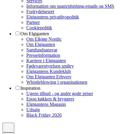
Services
Information om spam/phishing-emails og SMS
Fortrydelsesret
Elgigantens privatlivspolitik
Partner
Cookiepolitik
Om Elgiganten
Om Elkjøp Nordic
Om Elgiganten
Samfundsansvar
Presseinformation
Karriere i Elgiganten
Fødevarestyrelsen smiley
Elgigantens Kundeklub
Om Elgiganten Erhverv
Whistleblowing i organisationen
Inspiration
Ugens tilbud - og andre gode priser
Epoq køkken & bryggers
Elgigantens Magasin
Udsalg
Black Friday 2026