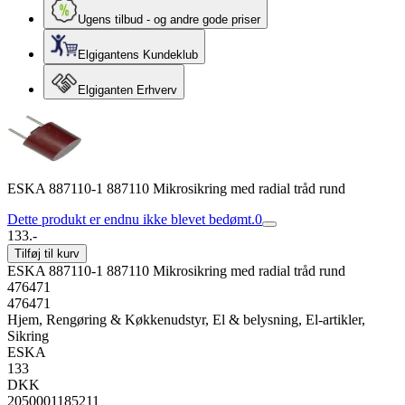
Ugens tilbud - og andre gode priser
Elgigantens Kundeklub
Elgiganten Erhverv
ESKA 887110-1 887110 Mikrosikring med radial tråd rund
Dette produkt er endnu ikke blevet bedømt.
0
133.-
Tilføj til kurv
ESKA 887110-1 887110 Mikrosikring med radial tråd rund
476471
476471
Hjem, Rengøring & Køkkenudstyr, El & belysning, El-artikler,
Sikring
ESKA
133
DKK
2050001185211