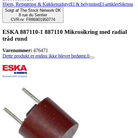
Hjem, Rengøring & Køkkenudstyr
El & belysning
El-artikler
Sikring
Solgt af
The Stock Network DK
8 rue du Sentier
CVR-nr: FR86901950774
ESKA 887110-1 887110 Mikrosikring med radial
tråd rund
Varenummer:
476471
Dette produkt er endnu ikke blevet bedømt.
0