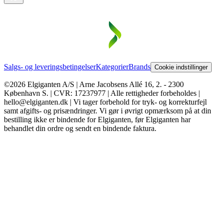
Salgs- og leveringsbetingelser
Kategorier
Brands
Cookie indstillinger
©2026 Elgiganten A/S | Arne Jacobsens Allé 16, 2. - 2300
København S. | CVR: 17237977 | Alle rettigheder forbeholdes |
hello@elgiganten.dk | Vi tager forbehold for tryk- og korrekturfejl
samt afgifts- og prisændringer. Vi gør i øvrigt opmærksom på at din
bestilling ikke er bindende for Elgiganten, før Elgiganten har
behandlet din ordre og sendt en bindende faktura.