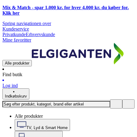
Mix & Match - spar 1.000 kr. for hver 4.000 kr. du køber for.
Klik
her
Spring navigationen over
Kundeservice
Privatkunde
Erhvervskunde
Mine favoritter
Alle produkter
Find butik
Log ind
Indkøbskurv
Alle produkter
TV, Lyd & Smart Home