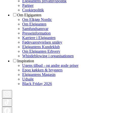
Elgigantens privatlivspolitik
Partner
Cookiepolitik
Om Elgiganten
Om Elkjøp Nordic
Om Elgiganten
Samfundsansvar
Presseinformation
Karriere i Elgiganten
Fødevarestyrelsen smiley
Elgigantens Kundeklub
Om Elgiganten Erhverv
Whistleblowing i organisationen
Inspiration
Ugens tilbud - og andre gode priser
Epoq køkken & bryggers
Elgigantens Magasin
Udsalg
Black Friday 2026