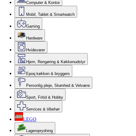
Computer & Kontor
Mobil, Tablet & Smartwatch
Gaming
Hardware
Hvidevarer
Hjem, Rengøring & Køkkenudstyr
Epoq køkken & bryggers
Personlig pleje, Skønhed & Velvære
Sport, Fritid & Hobby
Services & tilbehør
LEGO
Lageroprydning